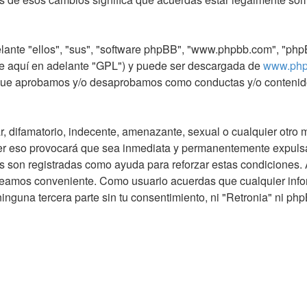
lante "ellos", "sus", "software phpBB", "www.phpbb.com", "php
de aquí en adelante "GPL") y puede ser descargada de
www.php
o que aprobamos y/o desaprobamos como conductas y/o contenid
difamatorio, indecente, amenazante, sexual o cualquier otro mat
er eso provocará que sea inmediata y permanentemente expulsad
os son registradas como ayuda para reforzar estas condiciones. 
creamos conveniente. Como usuario acuerdas que cualquier in
inguna tercera parte sin tu consentimiento, ni "Retronia" ni ph