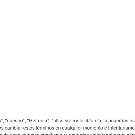
, "nuestro", "Retronia", "https://retronia.cl/foro"), tú acuerdas
mos cambiar estos términos en cualquier momento e intentaríamos
s de esos cambios significa que acuerdas estar legalmente som