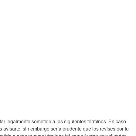
 estar legalmente sometido a los siguientes términos. En caso
 avisarte, sin embargo sería prudente que los revises por tu
etido a esos nuevos términos tal como fueron actualizados