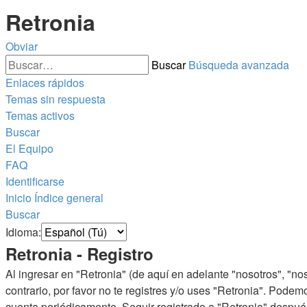
Retronia
Obviar
Buscar
Búsqueda avanzada
Enlaces rápidos
Temas sin respuesta
Temas activos
Buscar
El Equipo
FAQ
Identificarse
Inicio
Índice general
Buscar
Idioma:
Retronia - Registro
Al ingresar en "Retronia" (de aquí en adelante "nosotros", "nos"
contrario, por favor no te registres y/o uses "Retronia". Pode
cuenta periódicamente. Seguir registrado a "Retronia" despué