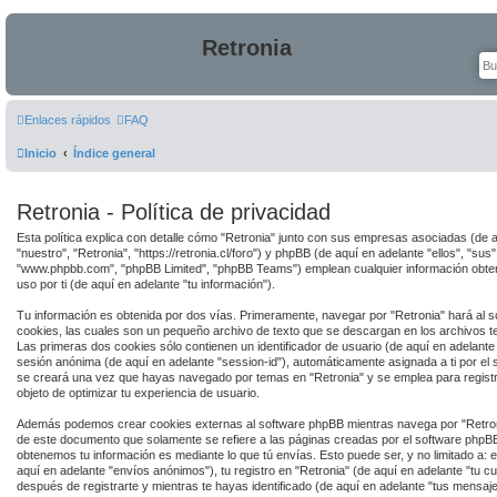
Retronia
Enlaces rápidos
FAQ
Inicio
Índice general
Retronia - Política de privacidad
Esta política explica con detalle cómo "Retronia" junto con sus empresas asociadas (de a
"nuestro", "Retronia", "https://retronia.cl/foro") y phpBB (de aquí en adelante "ellos", "sus
"www.phpbb.com", "phpBB Limited", "phpBB Teams") emplean cualquier información obten
uso por ti (de aquí en adelante "tu información").
Tu información es obtenida por dos vías. Primeramente, navegar por "Retronia" hará al
cookies, las cuales son un pequeño archivo de texto que se descargan en los archivos 
Las primeras dos cookies sólo contienen un identificador de usuario (de aquí en adelante "
sesión anónima (de aquí en adelante "session-id"), automáticamente asignada a ti por el
se creará una vez que hayas navegado por temas en "Retronia" y se emplea para registra
objeto de optimizar tu experiencia de usuario.
Además podemos crear cookies externas al software phpBB mientras navega por "Retroni
de este documento que solamente se refiere a las páginas creadas por el software phpB
obtenemos tu información es mediante lo que tú envías. Esto puede ser, y no limitado a:
aquí en adelante "envíos anónimos"), tu registro en "Retronia" (de aquí en adelante "tu c
después de registrarte y mientras te hayas identificado (de aquí en adelante "tus mensaje