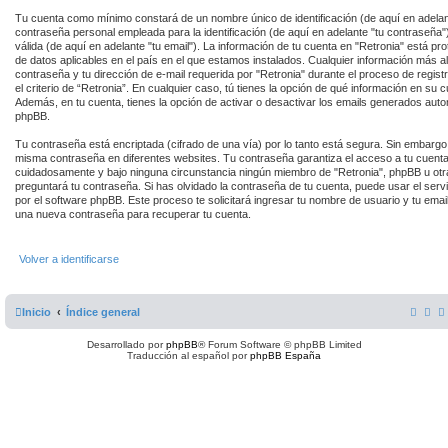
Tu cuenta como mínimo constará de un nombre único de identificación (de aquí en adelan
contraseña personal empleada para la identificación (de aquí en adelante "tu contraseña"
válida (de aquí en adelante "tu email"). La información de tu cuenta en "Retronia" está pr
de datos aplicables en el país en el que estamos instalados. Cualquier información más al
contraseña y tu dirección de e-mail requerida por "Retronia" durante el proceso de registr
el criterio de “Retronia”. En cualquier caso, tú tienes la opción de qué información en su
Además, en tu cuenta, tienes la opción de activar o desactivar los emails generados aut
phpBB.
Tu contraseña está encriptada (cifrado de una vía) por lo tanto está segura. Sin embarg
misma contraseña en diferentes websites. Tu contraseña garantiza el acceso a tu cuenta 
cuidadosamente y bajo ninguna circunstancia ningún miembro de "Retronia", phpBB u otra
preguntará tu contraseña. Si has olvidado la contraseña de tu cuenta, puede usar el servi
por el software phpBB. Este proceso te solicitará ingresar tu nombre de usuario y tu ema
una nueva contraseña para recuperar tu cuenta.
Volver a identificarse
Inicio
Índice general
Desarrollado por
phpBB
® Forum Software © phpBB Limited
Traducción al español por
phpBB España