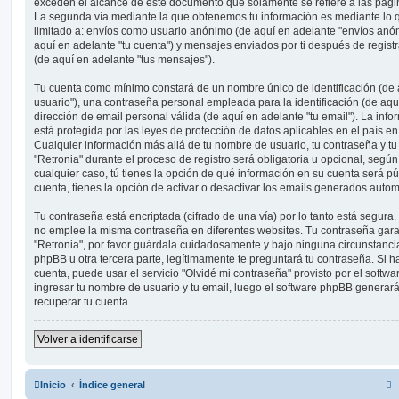
exceden el alcance de este documento que solamente se refiere a las pági
La segunda vía mediante la que obtenemos tu información es mediante lo qu
limitado a: envíos como usuario anónimo (de aquí en adelante "envíos anóni
aquí en adelante "tu cuenta") y mensajes enviados por ti después de registra
(de aquí en adelante "tus mensajes").
Tu cuenta como mínimo constará de un nombre único de identificación (de 
usuario"), una contraseña personal empleada para la identificación (de aqu
dirección de email personal válida (de aquí en adelante "tu email"). La info
está protegida por las leyes de protección de datos aplicables en el país e
Cualquier información más allá de tu nombre de usuario, tu contraseña y tu
"Retronia" durante el proceso de registro será obligatoria u opcional, según 
cualquier caso, tú tienes la opción de qué información en su cuenta será p
cuenta, tienes la opción de activar o desactivar los emails generados auto
Tu contraseña está encriptada (cifrado de una vía) por lo tanto está segur
no emplee la misma contraseña en diferentes websites. Tu contraseña garan
"Retronia", por favor guárdala cuidadosamente y bajo ninguna circunstanci
phpBB u otra tercera parte, legítimamente te preguntará tu contraseña. Si h
cuenta, puede usar el servicio "Olvidé mi contraseña" provisto por el softwa
ingresar tu nombre de usuario y tu email, luego el software phpBB genera
recuperar tu cuenta.
Volver a identificarse
Inicio
Índice general