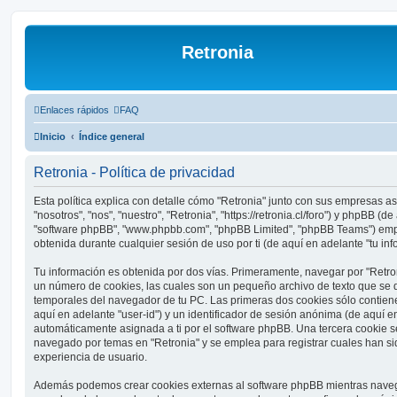
Retronia
Enlaces rápidos
FAQ
Inicio
Índice general
Retronia - Política de privacidad
Esta política explica con detalle cómo "Retronia" junto con sus empresas a
"nosotros", "nos", "nuestro", "Retronia", "https://retronia.cl/foro") y phpBB (de
"software phpBB", "www.phpbb.com", "phpBB Limited", "phpBB Teams") emp
obtenida durante cualquier sesión de uso por ti (de aquí en adelante "tu inf
Tu información es obtenida por dos vías. Primeramente, navegar por "Retro
un número de cookies, las cuales son un pequeño archivo de texto que se 
temporales del navegador de tu PC. Las primeras dos cookies sólo contiene
aquí en adelante "user-id") y un identificador de sesión anónima (de aquí en
automáticamente asignada a ti por el software phpBB. Una tercera cookie 
navegado por temas en "Retronia" y se emplea para registrar cuales han sid
experiencia de usuario.
Además podemos crear cookies externas al software phpBB mientras navega