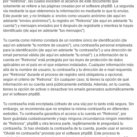
por "Retronia", las cuales exceden el alcance de este documento que
solamente se refiere a las páginas creadas por el software phpBB. La segunda
vía mediante la que obtenemos tu información es mediante lo que tú envías.
Esto puede ser, y no limitado a: envíos como usuario anónimo (de aquí en
adelante "envíos anónimos"), tu registro en "Retronia" (de aquí en adelante "tu
cuenta") y mensajes enviados por ti después de registrarte y mientras te hayas
identificado (de aquí en adelante "tus mensajes").
Tu cuenta como mínimo constará de un nombre único de identificación (de
aquí en adelante "tu nombre de usuario"), una contraseña personal empleada
para la identificación (de aquí en adelante "tu contraseña") y una dirección de
email personal válida (de aquí en adelante "tu email"). La información de tu
cuenta en "Retronia" está protegida por las leyes de protección de datos
aplicables en el país en el que estamos instalados. Cualquier información más
allá de tu nombre de usuario, tu contraseña y tu dirección de e-mail requerida
por "Retronia" durante el proceso de registro será obligatoria u opcional,
según el criterio de “Retronia”. En cualquier caso, tú tienes la opción de qué
información en su cuenta será públicamente exhibida. Además, en tu cuenta,
tienes la opción de activar o desactivar los emails generados automáticamente
por el software phpBB.
Tu contraseña está encriptada (cifrado de una vía) por lo tanto está segura. Sin
embargo, se recomienda que no emplee la misma contraseña en diferentes
websites. Tu contraseña garantiza el acceso a tu cuenta en "Retronia", por
favor guárdala cuidadosamente y bajo ninguna circunstancia ningún miembro
de "Retronia", phpBB u otra tercera parte, legítimamente te preguntará tu
contraseña. Si has olvidado la contraseña de tu cuenta, puede usar el servicio
"Olvidé mi contraseña" provisto por el software phpBB. Este proceso te