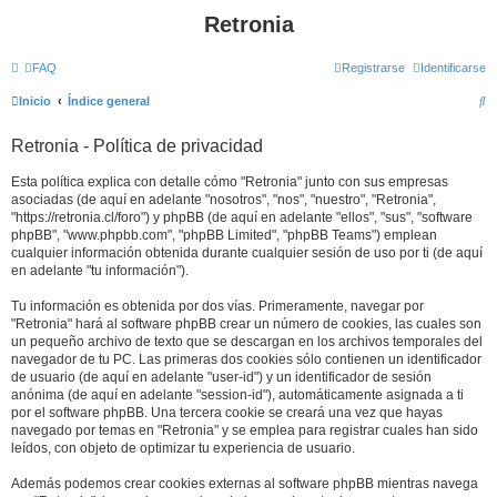
Retronia
FAQ
Registrarse
Identificarse
B
Inicio
Índice general
u
Retronia - Política de privacidad
s
c
Esta política explica con detalle cómo "Retronia" junto con sus empresas
asociadas (de aquí en adelante "nosotros", "nos", "nuestro", "Retronia",
a
"https://retronia.cl/foro") y phpBB (de aquí en adelante "ellos", "sus", "software
r
phpBB", "www.phpbb.com", "phpBB Limited", "phpBB Teams") emplean
cualquier información obtenida durante cualquier sesión de uso por ti (de aquí
en adelante "tu información").
Tu información es obtenida por dos vías. Primeramente, navegar por
"Retronia" hará al software phpBB crear un número de cookies, las cuales son
un pequeño archivo de texto que se descargan en los archivos temporales del
navegador de tu PC. Las primeras dos cookies sólo contienen un identificador
de usuario (de aquí en adelante "user-id") y un identificador de sesión
anónima (de aquí en adelante "session-id"), automáticamente asignada a ti
por el software phpBB. Una tercera cookie se creará una vez que hayas
navegado por temas en "Retronia" y se emplea para registrar cuales han sido
leídos, con objeto de optimizar tu experiencia de usuario.
Además podemos crear cookies externas al software phpBB mientras navega