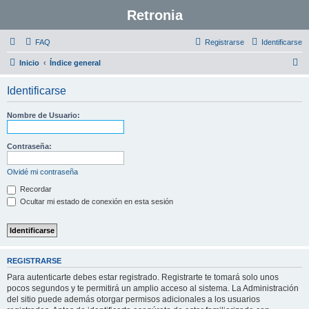
Retronia
FAQ
Registrarse
Identificarse
B
Inicio
Índice general
u
Identificarse
s
c
Nombre de Usuario:
a
r
Contraseña:
Olvidé mi contraseña
Recordar
Ocultar mi estado de conexión en esta sesión
REGISTRARSE
Para autenticarte debes estar registrado. Registrarte te tomará solo unos
pocos segundos y te permitirá un amplio acceso al sistema. La Administración
del sitio puede además otorgar permisos adicionales a los usuarios