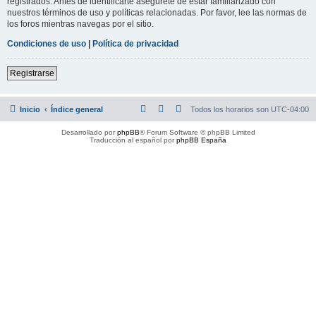
registrados. Antes de identificarte asegúrete de estar familiarizado con
nuestros términos de uso y políticas relacionadas. Por favor, lee las normas de
los foros mientras navegas por el sitio.
Condiciones de uso
|
Política de privacidad
Registrarse
Inicio
Índice general
Todos los horarios son
UTC-04:00
Desarrollado por
phpBB
® Forum Software © phpBB Limited
Traducción al español por
phpBB España