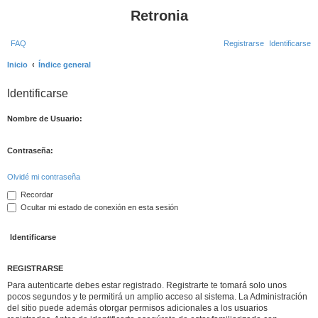
Retronia
FAQ
Registrarse
Identificarse
B
Inicio
Índice general
u
Identificarse
s
c
Nombre de Usuario:
a
r
Contraseña:
Olvidé mi contraseña
Recordar
Ocultar mi estado de conexión en esta sesión
REGISTRARSE
Para autenticarte debes estar registrado. Registrarte te tomará solo unos
pocos segundos y te permitirá un amplio acceso al sistema. La Administración
del sitio puede además otorgar permisos adicionales a los usuarios