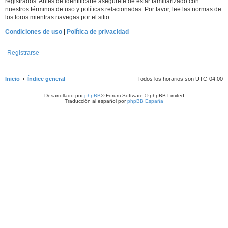
registrados. Antes de identificarte asegúrete de estar familiarizado con
nuestros términos de uso y políticas relacionadas. Por favor, lee las normas de
los foros mientras navegas por el sitio.
Condiciones de uso
|
Política de privacidad
Registrarse
Inicio
Índice general
Todos los horarios son
UTC-04:00
Desarrollado por
phpBB
® Forum Software © phpBB Limited
Traducción al español por
phpBB España