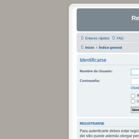
Re
Enlaces rápidos
FAQ
Inicio
Índice general
Identificarse
Nombre de Usuario:
Contraseña:
Olvid
R
O
REGISTRARSE
Para autenticarte debes estar regi
del sitio puede además otorgar perm