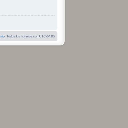
itio
Todos los horarios son
UTC-04:00