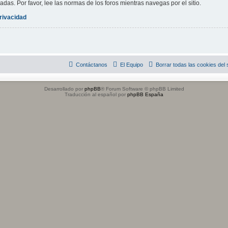
adas. Por favor, lee las normas de los foros mientras navegas por el sitio.
privacidad
Contáctanos
El Equipo
Borrar todas las cookies del s
Desarrollado por
phpBB
® Forum Software © phpBB Limited
Traducción al español por
phpBB España