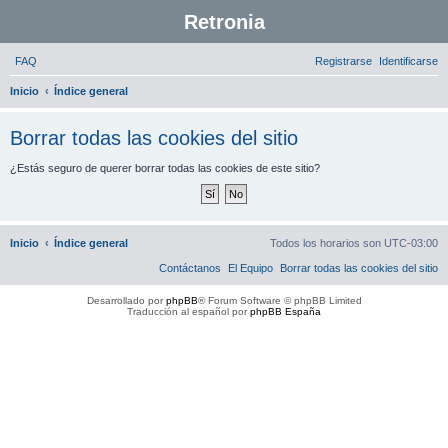
Retronia
FAQ
Registrarse
Identificarse
B
Inicio
Índice general
u
Borrar todas las cookies del sitio
s
c
¿Estás seguro de querer borrar todas las cookies de este sitio?
a
r
Inicio
Índice general
Todos los horarios son
UTC-03:00
Contáctanos
El Equipo
Borrar todas las cookies del sitio
Desarrollado por
phpBB
® Forum Software © phpBB Limited
Traducción al español por
phpBB España