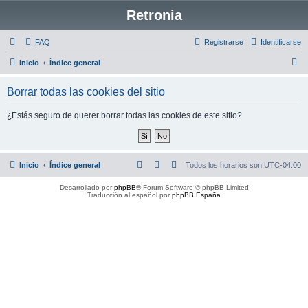
Retronia
FAQ
Registrarse
Identificarse
B
Inicio
Índice general
u
Borrar todas las cookies del sitio
s
c
¿Estás seguro de querer borrar todas las cookies de este sitio?
a
r
Inicio
Índice general
Todos los horarios son
UTC-04:00
Desarrollado por
phpBB
® Forum Software © phpBB Limited
Traducción al español por
phpBB España