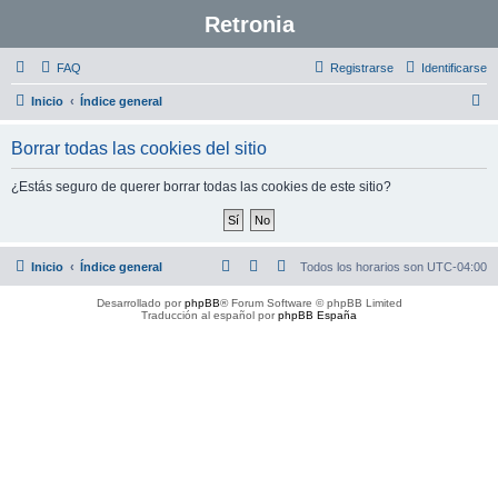
Retronia
FAQ
Registrarse
Identificarse
B
Inicio
Índice general
u
Borrar todas las cookies del sitio
s
c
¿Estás seguro de querer borrar todas las cookies de este sitio?
a
r
Inicio
Índice general
Todos los horarios son
UTC-04:00
Desarrollado por
phpBB
® Forum Software © phpBB Limited
Traducción al español por
phpBB España