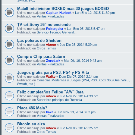
Switch, etc.)
Matell intelivision BOXED mas 30 juegos BOXED
Último mensaje por
Capitan Harlock
«
Lun Ene 12, 2015 11:30 pm
Publicado en
Ventas Finalizadas
TV crt Sony 36" no enciende
Último mensaje por
Poltergeist
«
Lun Ene 05, 2015 5:47 pm
Publicado en
Servicio Técnico General...
Las poleras de Sheldon
Último mensaje por
vitoco
«
Jue Dic 25, 2014 5:39 pm
Publicado en
Otros Temas
Compro Chip para Saturn
Último mensaje por
Zerodark
«
Mar Dic 16, 2014 9:43 am
Publicado en
Ventas Finalizadas
Juegos gratis para PS3, PS4 y PS Vita
Último mensaje por
Walky
«
Dom Dic 07, 2014 2:14 pm
Publicado en
Consolas Modernas y Juegos (PS4, PS3, Xbox 360/One, Wii[u],
Switch, etc.)
Feliz cumpleaños Felipe "A/V" Jara
Último mensaje por
vitoco
«
Jue Nov 27, 2014 4:33 pm
Publicado en
Superforo principal de Retronia
Placa 486 Mala?
Último mensaje por
kiwa
«
Jue Nov 13, 2014 3:02 pm
Publicado en
Ventas Finalizadas
Bitcoin en alza
Último mensaje por
vitoco
«
Jue Nov 06, 2014 9:25 am
Publicado en
Otros Temas