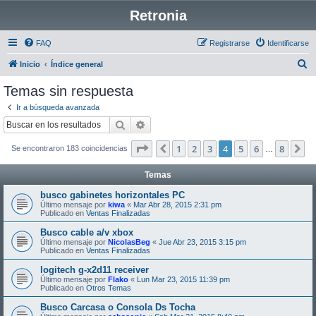
Retronia
FAQ
Registrarse
Identificarse
B
Inicio
Índice general
u
Temas sin respuesta
s
Ir a búsqueda avanzada
c
Buscar
Búsqueda avanzada
a
Página
4
de
8
1
2
3
4
5
6
8
Anterior
Si
Se encontraron 183 coincidencias
r
…
Temas
busco gabinetes horizontales PC
Último mensaje por
kiwa
«
Mar Abr 28, 2015 2:31 pm
Publicado en
Ventas Finalizadas
Busco cable a/v xbox
Último mensaje por
NicolasBeg
«
Jue Abr 23, 2015 3:15 pm
Publicado en
Ventas Finalizadas
logitech g-x2d11 receiver
Último mensaje por
Flako
«
Lun Mar 23, 2015 11:39 pm
Publicado en
Otros Temas
Busco Carcasa o Consola Ds Tocha