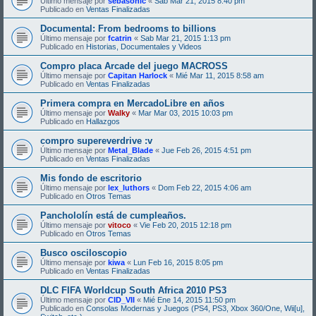
Último mensaje por
sebasonic
«
Sab Mar 21, 2015 8:40 pm
Publicado en
Ventas Finalizadas
Documental: From bedrooms to billions
Último mensaje por
fcatrin
«
Sab Mar 21, 2015 1:13 pm
Publicado en
Historias, Documentales y Videos
Compro placa Arcade del juego MACROSS
Último mensaje por
Capitan Harlock
«
Mié Mar 11, 2015 8:58 am
Publicado en
Ventas Finalizadas
Primera compra en MercadoLibre en años
Último mensaje por
Walky
«
Mar Mar 03, 2015 10:03 pm
Publicado en
Hallazgos
compro supereverdrive :v
Último mensaje por
Metal_Blade
«
Jue Feb 26, 2015 4:51 pm
Publicado en
Ventas Finalizadas
Mis fondo de escritorio
Último mensaje por
lex_luthors
«
Dom Feb 22, 2015 4:06 am
Publicado en
Otros Temas
Panchololín está de cumpleaños.
Último mensaje por
vitoco
«
Vie Feb 20, 2015 12:18 pm
Publicado en
Otros Temas
Busco osciloscopio
Último mensaje por
kiwa
«
Lun Feb 16, 2015 8:05 pm
Publicado en
Ventas Finalizadas
DLC FIFA Worldcup South Africa 2010 PS3
Último mensaje por
CID_VII
«
Mié Ene 14, 2015 11:50 pm
Publicado en
Consolas Modernas y Juegos (PS4, PS3, Xbox 360/One, Wii[u],