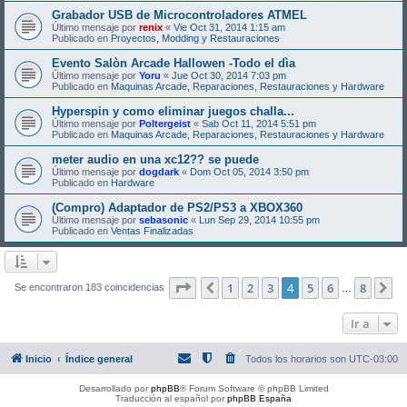
Grabador USB de Microcontroladores ATMEL
Último mensaje por
renix
«
Vie Oct 31, 2014 1:15 am
Publicado en
Proyectos, Modding y Restauraciones
Evento Salòn Arcade Hallowen -Todo el dìa
Último mensaje por
Yoru
«
Jue Oct 30, 2014 7:03 pm
Publicado en
Maquinas Arcade, Reparaciones, Restauraciones y Hardware
Hyperspin y como eliminar juegos challa...
Último mensaje por
Poltergeist
«
Sab Oct 11, 2014 5:51 pm
Publicado en
Maquinas Arcade, Reparaciones, Restauraciones y Hardware
meter audio en una xc12?? se puede
Último mensaje por
dogdark
«
Dom Oct 05, 2014 3:50 pm
Publicado en
Hardware
(Compro) Adaptador de PS2/PS3 a XBOX360
Último mensaje por
sebasonic
«
Lun Sep 29, 2014 10:55 pm
Publicado en
Ventas Finalizadas
Página
4
de
8
1
2
3
4
5
6
8
Anterior
Si
Se encontraron 183 coincidencias
…
Ir a
Inicio
Índice general
Todos los horarios son
UTC-03:00
Desarrollado por
phpBB
® Forum Software © phpBB Limited
Traducción al español por
phpBB España