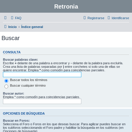
Retronia
FAQ
Registrarse
Identificarse
Inicio
Índice general
Buscar
CONSULTA
Buscar palabras clave:
Escribe
+
delante de una palabra a encontrar y
-
delante de la palabra para excluirla.
Crea una lista de palabras separadas por
|
entre corchetes si solo una de ellas se
quiere encontrar. Emplea
*
como comodín para coincidencias parciales.
Buscar todos los términos
Buscar cualquier término
Buscar autor:
Emplea * como comodín para coincidencias parciales.
OPCIONES DE BÚSQUEDA
Buscar en Foros:
Selecciona el Foro o Foros en los que deseas buscar. Para agilizar puedes buscar en
los subforos seleccionando el Foro padre y habilitar la búsqueda en los subforos (en
Opciones de búsqueda).