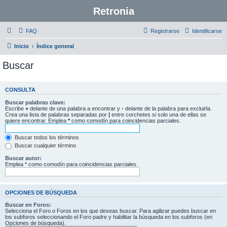
Retronia
FAQ
Registrarse
Identificarse
Inicio
Índice general
Buscar
CONSULTA
Buscar palabras clave:
Escribe
+
delante de una palabra a encontrar y
-
delante de la palabra para excluirla.
Crea una lista de palabras separadas por
|
entre corchetes si solo una de ellas se
quiere encontrar. Emplea
*
como comodín para coincidencias parciales.
Buscar todos los términos
Buscar cualquier término
Buscar autor:
Emplea * como comodín para coincidencias parciales.
OPCIONES DE BÚSQUEDA
Buscar en Foros:
Selecciona el Foro o Foros en los que deseas buscar. Para agilizar puedes buscar en
los subforos seleccionando el Foro padre y habilitar la búsqueda en los subforos (en
Opciones de búsqueda).