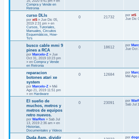
16, 2020 9:41 pm » en
Compra y Vende en
Retronia
curso DLIs
por
xt5
0
21732
Jue Dic 
por
xt5
» Jue Dic 05,
2019 2:31 pm » en
Cursos, Tutoriales,
Manuales, Circuitos
Esquemáticos, How-
To's
busco cable mmi 9
por
Marc
0
18612
Jue Oct 
pines a RCA
por
Marcelo-Z
» Jue
Oct 31, 2019 10:23 pm
» en
Compra y Vende
en Retronia
reparacion
por
Marc
0
12684
Mié Ago 
botones atari xe
system
por
Marcelo-Z
» Mié
Ago 21, 2019 11:51 pm
» en
Hardware
El sueño de
por
War
0
23091
Sab Jul 
muchos, metros y
metros de equipos
retro nuevos.
por
WarRen
» Sab Jul
13, 2019 2:36 am » en
Historias,
Documentales y Videos
Duda Asm, dividir
por
dog