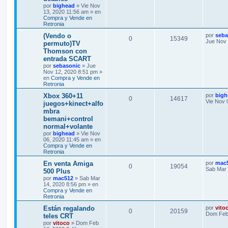
por
bighead
» Vie Nov
13, 2020 11:56 am » en
Compra y Vende en
Retronia
(Vendo o
por
seba
0
15349
Jue Nov 
permuto)TV
Thomson con
entrada SCART
por
sebasonic
» Jue
Nov 12, 2020 8:51 pm »
en
Compra y Vende en
Retronia
Xbox 360+11
por
bigh
0
14617
Vie Nov 
juegos+kinect+alfo
mbra
bemani+control
normal+volante
por
bighead
» Vie Nov
06, 2020 11:45 am » en
Compra y Vende en
Retronia
En venta Amiga
por
mac
0
19054
Sab Mar 
500 Plus
por
mac512
» Sab Mar
14, 2020 8:56 pm » en
Compra y Vende en
Retronia
Están regalando
por
vito
0
20159
Dom Feb 
teles CRT
por
vitoco
» Dom Feb