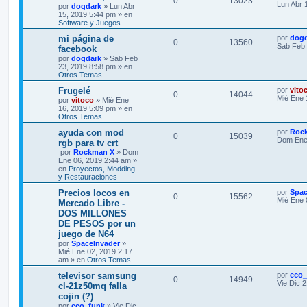
0
13023
Lun Abr 
por
dogdark
» Lun Abr
15, 2019 5:44 pm » en
Software y Juegos
mi página de
por
dog
0
13560
Sab Feb 
facebook
por
dogdark
» Sab Feb
23, 2019 8:58 pm » en
Otros Temas
Frugelé
por
vito
0
14044
Mié Ene 
por
vitoco
» Mié Ene
16, 2019 5:09 pm » en
Otros Temas
ayuda con mod
por
Roc
0
15039
Dom Ene 
rgb para tv crt
por
Rockman X
» Dom
Ene 06, 2019 2:44 am »
en
Proyectos, Modding
y Restauraciones
Precios locos en
por
Spac
0
15562
Mié Ene 
Mercado Libre -
DOS MILLONES
DE PESOS por un
juego de N64
por
SpaceInvader
»
Mié Ene 02, 2019 2:17
am » en
Otros Temas
televisor samsung
por
eco_
0
14949
Vie Dic 
cl-21z50mq falla
cojin (?)
por
eco_funk
» Vie Dic