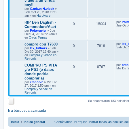
video a un virtual
boy!!
por
Capitan Harlock
»
Sab Oct 20, 2018 11:19
am » en
Hardware
RIP Ben Daglish -
por
Polt
0
15004
Jue Oct 
Commodore/Atari
por
Poltergeist
» Jue
Oct 04, 2018 8:23 am »
en
Otros Temas
compro cpu T7600
por
lex_
0
7919
Sab Dic 
por
lex_luthors
» Sab
Dic 30, 2017 12:40 am »
en
Compra y Vende en
Retronia
COMPRO PS VITA
por
cran
0
8767
Mié Dic 
y/o PS3 (o datos
donde podría
comprarla)
por
cranorve
» Mié Dic
27, 2017 1:50 pm » en
Compra y Vende en
Retronia
Se encontraron 183 coincide
Ir a búsqueda avanzada
Inicio
Índice general
Contáctanos
El Equipo
Borrar todas las cookies del 