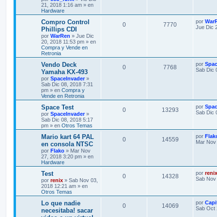
21, 2018 1:16 am » en
Hardware
Compro Control
por
War
0
7770
Jue Dic 
Phillips CDI
por
WarRen
» Jue Dic
20, 2018 11:53 pm » en
Compra y Vende en
Retronia
Vendo Deck
por
Spac
0
7768
Sab Dic 
Yamaha KX-493
por
SpaceInvader
»
Sab Dic 08, 2018 7:31
pm » en
Compra y
Vende en Retronia
Space Test
por
Spac
0
13293
Sab Dic 
por
SpaceInvader
»
Sab Dic 08, 2018 5:17
pm » en
Otros Temas
Mario kart 64 PAL
por
Flak
0
14559
Mar Nov 
en consola NTSC
por
Flako
» Mar Nov
27, 2018 3:20 pm » en
Hardware
Test
por
reni
0
14328
Sab Nov 
por
renix
» Sab Nov 03,
2018 12:21 am » en
Otros Temas
Lo que nadie
por
Capi
0
14069
Sab Oct 
necesitaba! sacar