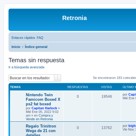
Retronia
Enlaces rápidos
FAQ
Inicio
Índice general
Temas sin respuesta
Ir a búsqueda avanzada
Buscar
Búsqueda avanzada
Se encontraron 183 coincide
TEMAS
RESPUESTAS
VISTAS
ÚLTIMO 
Nintendo Twin
por
Capi
0
19546
Mié Ene 
Famicom Boxed X
ps2 fat boxed
por
Capitan Harlock
»
Mié Ene 05, 2022 9:02
am » en
Compra y
Vende en Retronia
Regalo Trinitron
por
bigh
0
13762
Vie Nov 
Wega de 21 con
detalles