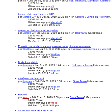
por
xt5
» Jue Dic 05, 2019 2:31 pm » en
Cursos, Tutoriales, Manuales, Circuito
21679
Vistas
Último mensaje
por
xt5
Jue Dic 05, 2019 2:31 pm
busco cable mmi 9 pines a RCA
por
Marcelo-Z
» Jue Oct 31, 2019 10:23 pm » en
Compra y Vende en Retronia
0
18501
Vistas
Último mensaje
por
Marcelo-Z
Jue Oct 31, 2019 10:23 pm
reparacion botones atari xe system
por
Marcelo-Z
» Mié Ago 21, 2019 11:51 pm » en
Hardware
0
Respuestas
12636
Vistas
Último mensaje
por
Marcelo-Z
Mié Ago 21, 2019 11:51 pm
El sueño de muchos, metros y metros de equipos retro nuevos.
por
WarRen
» Sab Jul 13, 2019 2:36 am » en
Historias, Documentales y Videos
23001
Vistas
Último mensaje
por
WarRen
Sab Jul 13, 2019 2:36 am
Duda Asm, dividir
por
dogdark
» Lun Abr 15, 2019 5:44 pm » en
Software y Juegos
0
Respuestas
12968
Vistas
Último mensaje
por
dogdark
Lun Abr 15, 2019 5:44 pm
mi página de facebook
por
dogdark
» Sab Feb 23, 2019 8:58 pm » en
Otros Temas
0
Respuestas
13508
Vistas
Último mensaje
por
dogdark
Sab Feb 23, 2019 8:58 pm
Frugelé
por
vitoco
» Mié Ene 16, 2019 5:09 pm » en
Otros Temas
0
Respuestas
14000
Vistas
Último mensaje
por
vitoco
Mié Ene 16, 2019 5:09 pm
ayuda con mod rgb para tv crt