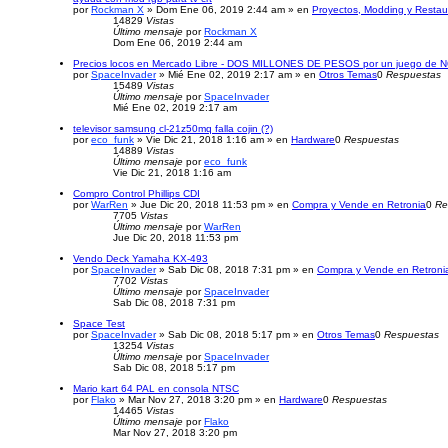
por
Rockman X
» Dom Ene 06, 2019 2:44 am » en
Proyectos, Modding y Restau
14829
Vistas
Último mensaje
por
Rockman X
Dom Ene 06, 2019 2:44 am
Precios locos en Mercado Libre - DOS MILLONES DE PESOS por un juego de 
por
SpaceInvader
» Mié Ene 02, 2019 2:17 am » en
Otros Temas
0
Respuestas
15489
Vistas
Último mensaje
por
SpaceInvader
Mié Ene 02, 2019 2:17 am
televisor samsung cl-21z50mq falla cojin (?)
por
eco_funk
» Vie Dic 21, 2018 1:16 am » en
Hardware
0
Respuestas
14889
Vistas
Último mensaje
por
eco_funk
Vie Dic 21, 2018 1:16 am
Compro Control Phillips CDI
por
WarRen
» Jue Dic 20, 2018 11:53 pm » en
Compra y Vende en Retronia
0
Re
7705
Vistas
Último mensaje
por
WarRen
Jue Dic 20, 2018 11:53 pm
Vendo Deck Yamaha KX-493
por
SpaceInvader
» Sab Dic 08, 2018 7:31 pm » en
Compra y Vende en Retroni
7702
Vistas
Último mensaje
por
SpaceInvader
Sab Dic 08, 2018 7:31 pm
Space Test
por
SpaceInvader
» Sab Dic 08, 2018 5:17 pm » en
Otros Temas
0
Respuestas
13254
Vistas
Último mensaje
por
SpaceInvader
Sab Dic 08, 2018 5:17 pm
Mario kart 64 PAL en consola NTSC
por
Flako
» Mar Nov 27, 2018 3:20 pm » en
Hardware
0
Respuestas
14465
Vistas
Último mensaje
por
Flako
Mar Nov 27, 2018 3:20 pm