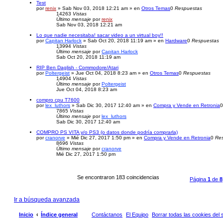
Test
por
renix
» Sab Nov 03, 2018 12:21 am » en
Otros Temas
0
Respuestas
14263
Vistas
Último mensaje
por
renix
Sab Nov 03, 2018 12:21 am
Lo que nadie necesitaba! sacar video a un virtual boy!!
por
Capitan Harlock
» Sab Oct 20, 2018 11:19 am » en
Hardware
0
Respuestas
13994
Vistas
Último mensaje
por
Capitan Harlock
Sab Oct 20, 2018 11:19 am
RIP Ben Daglish - Commodore/Atari
por
Poltergeist
» Jue Oct 04, 2018 8:23 am » en
Otros Temas
0
Respuestas
14904
Vistas
Último mensaje
por
Poltergeist
Jue Oct 04, 2018 8:23 am
compro cpu T7600
por
lex_luthors
» Sab Dic 30, 2017 12:40 am » en
Compra y Vende en Retronia
7865
Vistas
Último mensaje
por
lex_luthors
Sab Dic 30, 2017 12:40 am
COMPRO PS VITA y/o PS3 (o datos donde podría comprarla)
por
cranorve
» Mié Dic 27, 2017 1:50 pm » en
Compra y Vende en Retronia
0
Re
8696
Vistas
Último mensaje
por
cranorve
Mié Dic 27, 2017 1:50 pm
Se encontraron 183 coincidencias
Página
1
de
8
Ir a búsqueda avanzada
Inicio
Índice general
Contáctanos
El Equipo
Borrar todas las cookies del s