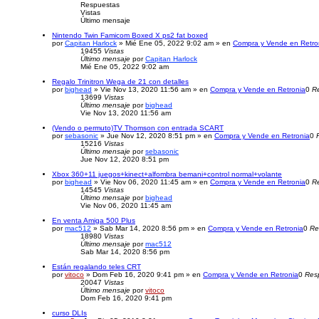
Respuestas
Vistas
Último mensaje
Nintendo Twin Famicom Boxed X ps2 fat boxed
por
Capitan Harlock
» Mié Ene 05, 2022 9:02 am » en
Compra y Vende en Retro
19455
Vistas
Último mensaje
por
Capitan Harlock
Mié Ene 05, 2022 9:02 am
Regalo Trinitron Wega de 21 con detalles
por
bighead
» Vie Nov 13, 2020 11:56 am » en
Compra y Vende en Retronia
0
R
13699
Vistas
Último mensaje
por
bighead
Vie Nov 13, 2020 11:56 am
(Vendo o permuto)TV Thomson con entrada SCART
por
sebasonic
» Jue Nov 12, 2020 8:51 pm » en
Compra y Vende en Retronia
0
15216
Vistas
Último mensaje
por
sebasonic
Jue Nov 12, 2020 8:51 pm
Xbox 360+11 juegos+kinect+alfombra bemani+control normal+volante
por
bighead
» Vie Nov 06, 2020 11:45 am » en
Compra y Vende en Retronia
0
R
14545
Vistas
Último mensaje
por
bighead
Vie Nov 06, 2020 11:45 am
En venta Amiga 500 Plus
por
mac512
» Sab Mar 14, 2020 8:56 pm » en
Compra y Vende en Retronia
0
Re
18980
Vistas
Último mensaje
por
mac512
Sab Mar 14, 2020 8:56 pm
Están regalando teles CRT
por
vitoco
» Dom Feb 16, 2020 9:41 pm » en
Compra y Vende en Retronia
0
Res
20047
Vistas
Último mensaje
por
vitoco
Dom Feb 16, 2020 9:41 pm
curso DLIs