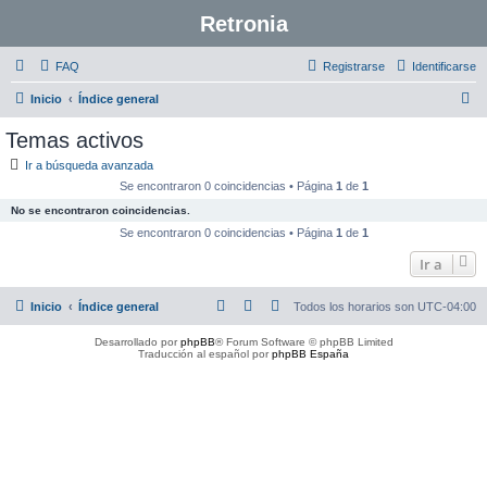
Retronia
FAQ
Registrarse
Identificarse
B
Inicio
Índice general
u
Temas activos
s
Ir a búsqueda avanzada
c
Se encontraron 0 coincidencias • Página
1
de
1
a
No se encontraron coincidencias.
r
Se encontraron 0 coincidencias • Página
1
de
1
Ir a
Inicio
Índice general
Todos los horarios son
UTC-04:00
Desarrollado por
phpBB
® Forum Software © phpBB Limited
Traducción al español por
phpBB España