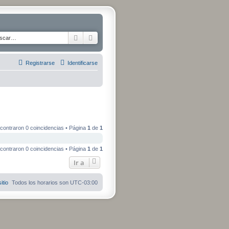
Buscar
Búsqueda avanzada
Registrarse
Identificarse
contraron 0 coincidencias • Página
1
de
1
contraron 0 coincidencias • Página
1
de
1
Ir a
itio
Todos los horarios son
UTC-03:00