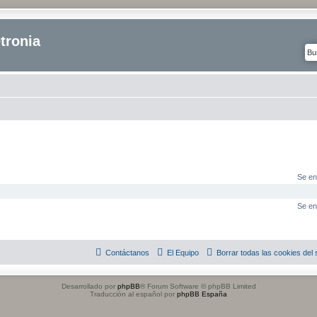
tronia
Se en
Se en
Contáctanos
El Equipo
Borrar todas las cookies del s
Desarrollado por
phpBB
® Forum Software © phpBB Limited
Traducción al español por
phpBB España