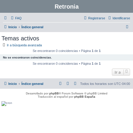
Retronia
FAQ
Registrarse
Identificarse
B
Inicio
Índice general
u
Temas activos
s
Ir a búsqueda avanzada
c
Se encontraron 0 coincidencias • Página
1
de
1
a
No se encontraron coincidencias.
r
Se encontraron 0 coincidencias • Página
1
de
1
Ir a
Inicio
Índice general
Todos los horarios son
UTC-04:00
Desarrollado por
phpBB
® Forum Software © phpBB Limited
Traducción al español por
phpBB España