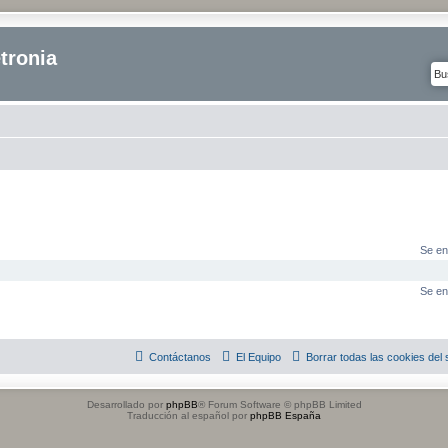
tronia
Se en
Se en
Contáctanos
El Equipo
Borrar todas las cookies del s
Desarrollado por
phpBB
® Forum Software © phpBB Limited
Traducción al español por
phpBB España