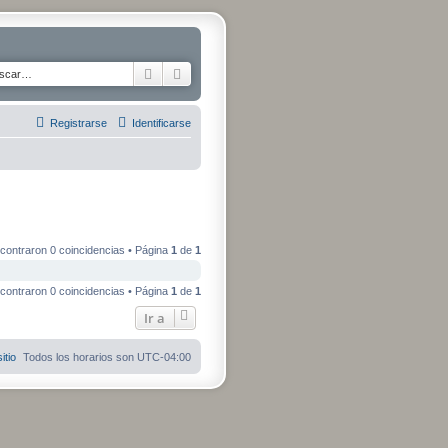
Buscar
Búsqueda avanzada
Registrarse
Identificarse
contraron 0 coincidencias • Página
1
de
1
contraron 0 coincidencias • Página
1
de
1
Ir a
itio
Todos los horarios son
UTC-04:00