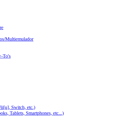
re
os/Multiemulador
w-To's
u], Switch, etc.)
, Tablets, Smartphones, etc...)