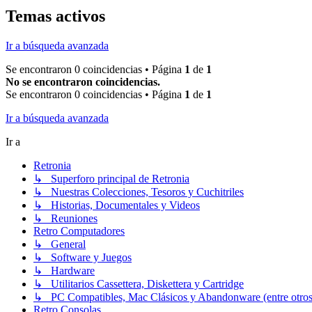
Temas activos
Ir a búsqueda avanzada
Se encontraron 0 coincidencias • Página
1
de
1
No se encontraron coincidencias.
Se encontraron 0 coincidencias • Página
1
de
1
Ir a búsqueda avanzada
Ir a
Retronia
↳ Superforo principal de Retronia
↳ Nuestras Colecciones, Tesoros y Cuchitriles
↳ Historias, Documentales y Videos
↳ Reuniones
Retro Computadores
↳ General
↳ Software y Juegos
↳ Hardware
↳ Utilitarios Cassettera, Diskettera y Cartridge
↳ PC Compatibles, Mac Clásicos y Abandonware (entre otros
Retro Consolas