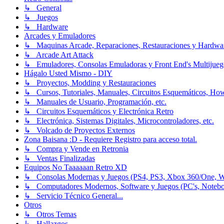
↳ General
↳ Juegos
↳ Hardware
Arcades y Emuladores
↳ Maquinas Arcade, Reparaciones, Restauraciones y Hardwa
↳ Arcade Art Attack
↳ Emuladores, Consolas Emuladoras y Front End's Multijueg
Hágalo Usted Mismo - DIY
↳ Proyectos, Modding y Restauraciones
↳ Cursos, Tutoriales, Manuales, Circuitos Esquemáticos, Ho
↳ Manuales de Usuario, Programación, etc.
↳ Circuitos Esquemáticos y Electrónica Retro
↳ Electrónica, Sistemas Digitales, Microcontroladores, etc.
↳ Volcado de Proyectos Externos
Zona Baisana :D - Requiere Registro para acceso total.
↳ Compra y Vende en Retronia
↳ Ventas Finalizadas
Equipos No Taaaaaan Retro XD
↳ Consolas Modernas y Juegos (PS4, PS3, Xbox 360/One, Wii[
↳ Computadores Modernos, Software y Juegos (PC's, Notebooks
↳ Servicio Técnico General...
Otros
↳ Otros Temas
↳ Hallazgos