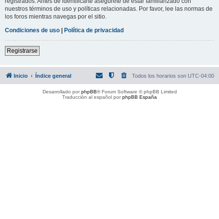
registrados. Antes de identificarte asegúrete de estar familiarizado con
nuestros términos de uso y políticas relacionadas. Por favor, lee las normas de
los foros mientras navegas por el sitio.
Condiciones de uso
|
Política de privacidad
Registrarse
Inicio
Índice general
Todos los horarios son
UTC-04:00
Desarrollado por
phpBB
® Forum Software © phpBB Limited
Traducción al español por
phpBB España