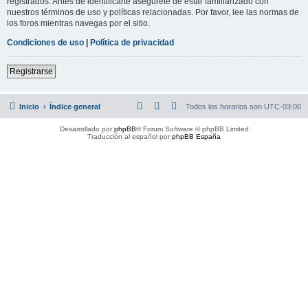
registrados. Antes de identificarte asegúrete de estar familiarizado con
nuestros términos de uso y políticas relacionadas. Por favor, lee las normas de
los foros mientras navegas por el sitio.
Condiciones de uso
|
Política de privacidad
Registrarse
Inicio
Índice general
Todos los horarios son
UTC-03:00
Desarrollado por
phpBB
® Forum Software © phpBB Limited
Traducción al español por
phpBB España