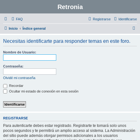
Retronia
FAQ
Registrarse
Identificarse
B
Inicio
Índice general
u
Necesitas identificarte para responder temas en este foro.
s
c
Nombre de Usuario:
a
r
Contraseña:
Olvidé mi contraseña
Recordar
Ocultar mi estado de conexión en esta sesión
REGISTRARSE
Para autenticarte debes estar registrado. Registrarte te tomará solo unos
pocos segundos y te permitirá un amplio acceso al sistema. La Administración
del sitio puede además otorgar permisos adicionales a los usuarios