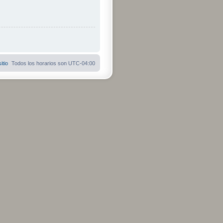
itio
Todos los horarios son
UTC-04:00