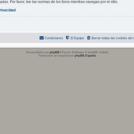
adas. Por favor, lee las normas de los foros mientras navegas por el sitio.
privacidad
Contáctanos
El Equipo
Borrar todas las cookies del s
Desarrollado por
phpBB
® Forum Software © phpBB Limited
Traducción al español por
phpBB España