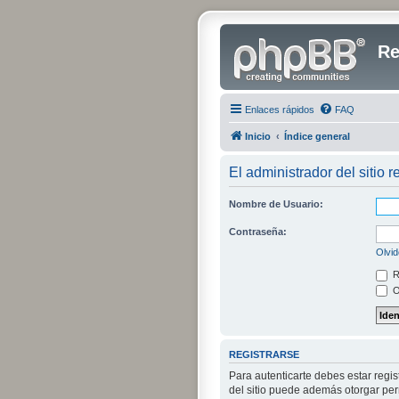
Re
Enlaces rápidos
FAQ
Inicio
Índice general
El administrador del sitio r
Nombre de Usuario:
Contraseña:
Olvid
R
O
REGISTRARSE
Para autenticarte debes estar regi
del sitio puede además otorgar perm