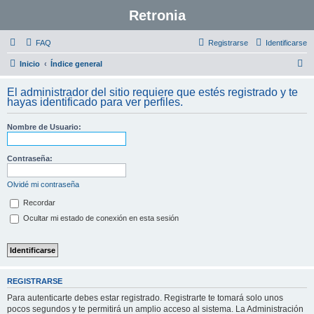
Retronia
FAQ
Registrarse
Identificarse
B
Inicio
Índice general
u
El administrador del sitio requiere que estés registrado y te
s
hayas identificado para ver perfiles.
c
Nombre de Usuario:
a
r
Contraseña:
Olvidé mi contraseña
Recordar
Ocultar mi estado de conexión en esta sesión
REGISTRARSE
Para autenticarte debes estar registrado. Registrarte te tomará solo unos
pocos segundos y te permitirá un amplio acceso al sistema. La Administración