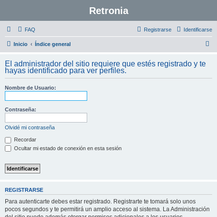
Retronia
FAQ
Registrarse
Identificarse
B
Inicio
Índice general
u
El administrador del sitio requiere que estés registrado y te
s
hayas identificado para ver perfiles.
c
Nombre de Usuario:
a
r
Contraseña:
Olvidé mi contraseña
Recordar
Ocultar mi estado de conexión en esta sesión
REGISTRARSE
Para autenticarte debes estar registrado. Registrarte te tomará solo unos
pocos segundos y te permitirá un amplio acceso al sistema. La Administración
del sitio puede además otorgar permisos adicionales a los usuarios