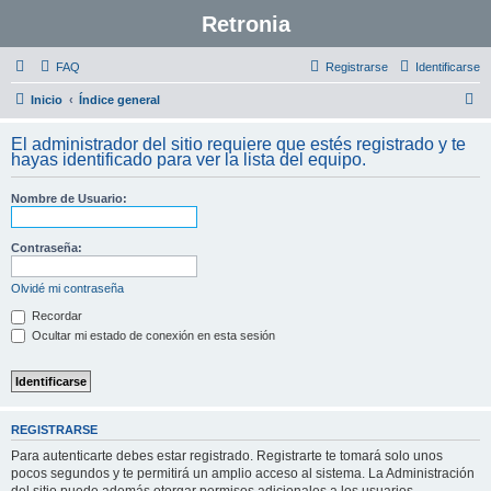
Retronia
FAQ
Registrarse
Identificarse
B
Inicio
Índice general
u
El administrador del sitio requiere que estés registrado y te
s
hayas identificado para ver la lista del equipo.
c
Nombre de Usuario:
a
r
Contraseña:
Olvidé mi contraseña
Recordar
Ocultar mi estado de conexión en esta sesión
REGISTRARSE
Para autenticarte debes estar registrado. Registrarte te tomará solo unos
pocos segundos y te permitirá un amplio acceso al sistema. La Administración
del sitio puede además otorgar permisos adicionales a los usuarios