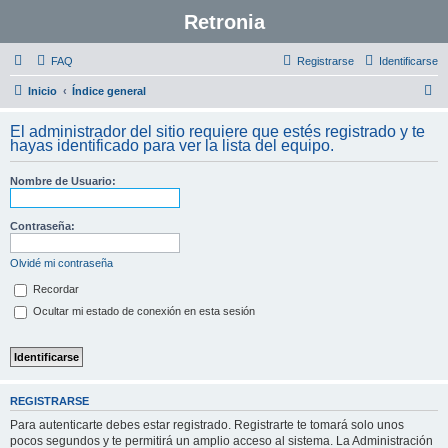
Retronia
FAQ
Registrarse
Identificarse
B
Inicio
Índice general
u
El administrador del sitio requiere que estés registrado y te
s
hayas identificado para ver la lista del equipo.
c
Nombre de Usuario:
a
r
Contraseña:
Olvidé mi contraseña
Recordar
Ocultar mi estado de conexión en esta sesión
REGISTRARSE
Para autenticarte debes estar registrado. Registrarte te tomará solo unos
pocos segundos y te permitirá un amplio acceso al sistema. La Administración