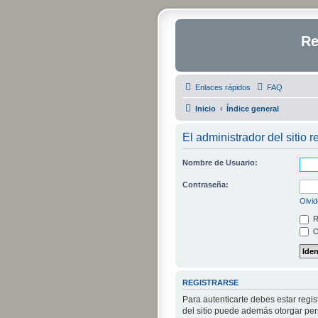
Re
Enlaces rápidos
FAQ
Inicio
Índice general
El administrador del sitio r
Nombre de Usuario:
Contraseña:
Olvid
R
O
REGISTRARSE
Para autenticarte debes estar regi
del sitio puede además otorgar perm