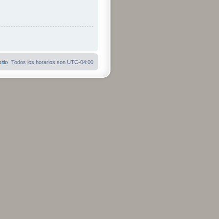
itio
Todos los horarios son
UTC-04:00