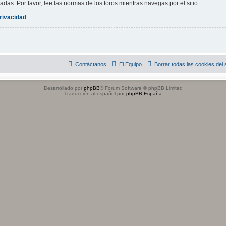
adas. Por favor, lee las normas de los foros mientras navegas por el sitio.
privacidad
Contáctanos
El Equipo
Borrar todas las cookies del s
Desarrollado por
phpBB
® Forum Software © phpBB Limited
Traducción al español por
phpBB España