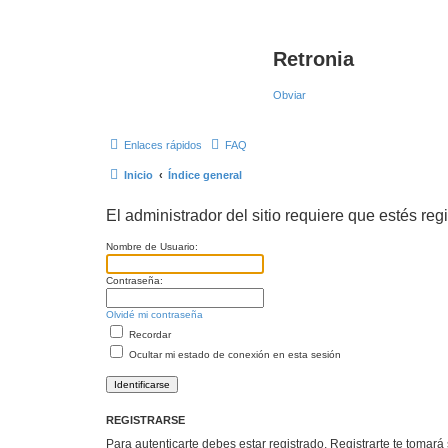
Retronia
Obviar
Enlaces rápidos
FAQ
Inicio
Índice general
El administrador del sitio requiere que estés regi
Nombre de Usuario:
Contraseña:
Olvidé mi contraseña
Recordar
Ocultar mi estado de conexión en esta sesión
REGISTRARSE
Para autenticarte debes estar registrado. Registrarte te tomar