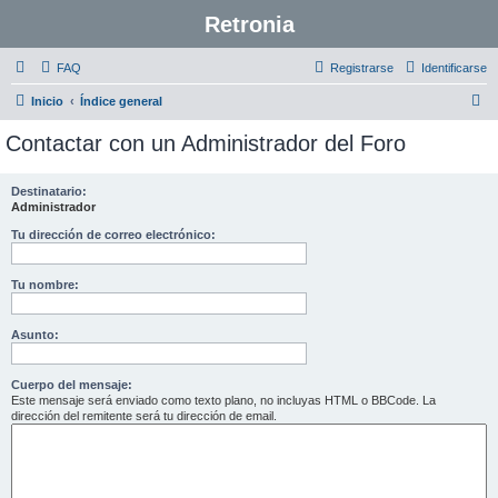
Retronia
FAQ
Registrarse
Identificarse
B
Inicio
Índice general
u
Contactar con un Administrador del Foro
s
c
Destinatario:
Administrador
a
r
Tu dirección de correo electrónico:
Tu nombre:
Asunto:
Cuerpo del mensaje:
Este mensaje será enviado como texto plano, no incluyas HTML o BBCode. La
dirección del remitente será tu dirección de email.