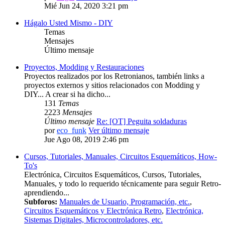
Mié Jun 24, 2020 3:21 pm
Hágalo Usted Mismo - DIY
Temas
Mensajes
Último mensaje
Proyectos, Modding y Restauraciones
Proyectos realizados por los Retronianos, también links a
proyectos externos y sitios relacionados con Modding y
DIY... A crear si ha dicho...
131
Temas
2223
Mensajes
Último mensaje
Re: [OT] Peguita soldaduras
por
eco_funk
Ver último mensaje
Jue Ago 08, 2019 2:46 pm
Cursos, Tutoriales, Manuales, Circuitos Esquemáticos, How-
To's
Electrónica, Circuitos Esquemáticos, Cursos, Tutoriales,
Manuales, y todo lo requerido técnicamente para seguir Retro-
aprendiendo...
Subforos:
Manuales de Usuario, Programación, etc.
,
Circuitos Esquemáticos y Electrónica Retro
,
Electrónica,
Sistemas Digitales, Microcontroladores, etc.