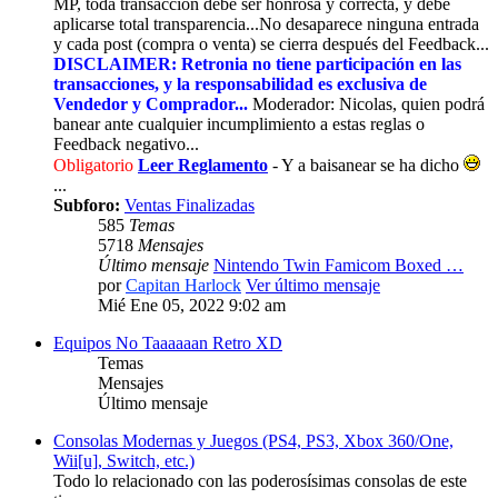
MP, toda transacción debe ser honrosa y correcta, y debe
aplicarse total transparencia...No desaparece ninguna entrada
y cada post (compra o venta) se cierra después del Feedback...
DISCLAIMER: Retronia no tiene participación en las
transacciones, y la responsabilidad es exclusiva de
Vendedor y Comprador...
Moderador: Nicolas, quien podrá
banear ante cualquier incumplimiento a estas reglas o
Feedback negativo...
Obligatorio
Leer Reglamento
- Y a baisanear se ha dicho
...
Subforo:
Ventas Finalizadas
585
Temas
5718
Mensajes
Último mensaje
Nintendo Twin Famicom Boxed …
por
Capitan Harlock
Ver último mensaje
Mié Ene 05, 2022 9:02 am
Equipos No Taaaaaan Retro XD
Temas
Mensajes
Último mensaje
Consolas Modernas y Juegos (PS4, PS3, Xbox 360/One,
Wii[u], Switch, etc.)
Todo lo relacionado con las poderosísimas consolas de este