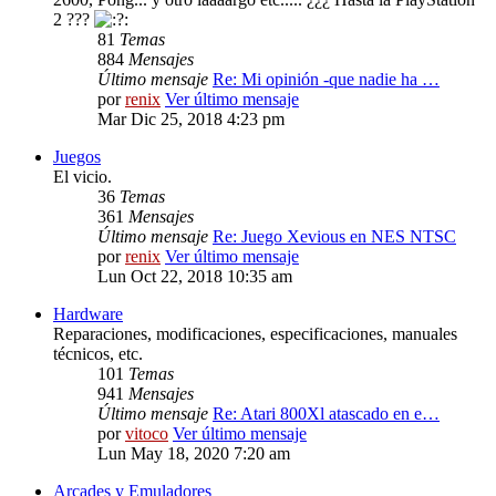
2 ???
81
Temas
884
Mensajes
Último mensaje
Re: Mi opinión -que nadie ha …
por
renix
Ver último mensaje
Mar Dic 25, 2018 4:23 pm
Juegos
El vicio.
36
Temas
361
Mensajes
Último mensaje
Re: Juego Xevious en NES NTSC
por
renix
Ver último mensaje
Lun Oct 22, 2018 10:35 am
Hardware
Reparaciones, modificaciones, especificaciones, manuales
técnicos, etc.
101
Temas
941
Mensajes
Último mensaje
Re: Atari 800Xl atascado en e…
por
vitoco
Ver último mensaje
Lun May 18, 2020 7:20 am
Arcades y Emuladores