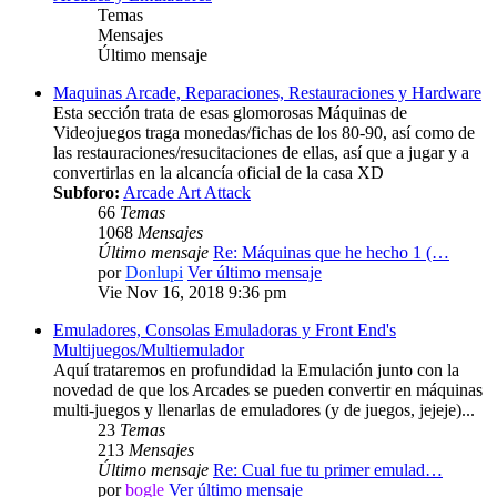
Temas
Mensajes
Último mensaje
Maquinas Arcade, Reparaciones, Restauraciones y Hardware
Esta sección trata de esas glomorosas Máquinas de
Videojuegos traga monedas/fichas de los 80-90, así como de
las restauraciones/resucitaciones de ellas, así que a jugar y a
convertirlas en la alcancía oficial de la casa XD
Subforo:
Arcade Art Attack
66
Temas
1068
Mensajes
Último mensaje
Re: Máquinas que he hecho 1 (…
por
Donlupi
Ver último mensaje
Vie Nov 16, 2018 9:36 pm
Emuladores, Consolas Emuladoras y Front End's
Multijuegos/Multiemulador
Aquí trataremos en profundidad la Emulación junto con la
novedad de que los Arcades se pueden convertir en máquinas
multi-juegos y llenarlas de emuladores (y de juegos, jejeje)...
23
Temas
213
Mensajes
Último mensaje
Re: Cual fue tu primer emulad…
por
bogle
Ver último mensaje