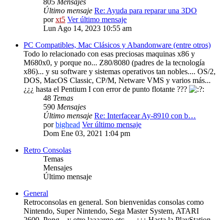
805
Mensajes
Último mensaje
Re: Ayuda para reparar una 3DO
por
xt5
Ver último mensaje
Lun Ago 14, 2023 10:55 am
PC Compatibles, Mac Clásicos y Abandonware (entre otros)
Todo lo relacionado con esas preciosas maquinas x86 y
M680x0, y porque no... Z80/8080 (padres de la tecnología
x86)... y su software y sistemas operativos tan nobles.... OS/2,
DOS, MacOS Classic, CP/M, Netware VMS y varios más...
¿¿¿ hasta el Pentium I con error de punto flotante ???
48
Temas
590
Mensajes
Último mensaje
Re: Interfacear Ay-8910 con b…
por
bighead
Ver último mensaje
Dom Ene 03, 2021 1:04 pm
Retro Consolas
Temas
Mensajes
Último mensaje
General
Retroconsolas en general. Son bienvenidas consolas como
Nintendo, Super Nintendo, Sega Master System, ATARI
2600, Pong... y otro laaaargo etc..... ¿¿¿ Hasta la PlayStation