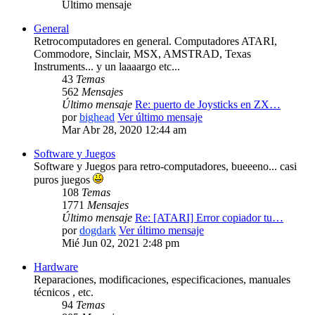
Último mensaje
General
Retrocomputadores en general. Computadores ATARI,
Commodore, Sinclair, MSX, AMSTRAD, Texas
Instruments... y un laaaargo etc...
43
Temas
562
Mensajes
Último mensaje
Re: puerto de Joysticks en ZX…
por
bighead
Ver último mensaje
Mar Abr 28, 2020 12:44 am
Software y Juegos
Software y Juegos para retro-computadores, bueeeno... casi
puros juegos
108
Temas
1771
Mensajes
Último mensaje
Re: [ATARI] Error copiador tu…
por
dogdark
Ver último mensaje
Mié Jun 02, 2021 2:48 pm
Hardware
Reparaciones, modificaciones, especificaciones, manuales
técnicos , etc.
94
Temas