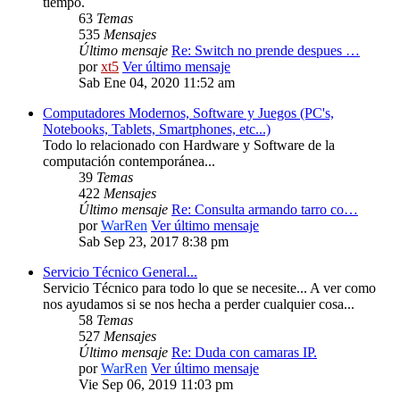
tiempo.
63
Temas
535
Mensajes
Último mensaje
Re: Switch no prende despues …
por
xt5
Ver último mensaje
Sab Ene 04, 2020 11:52 am
Computadores Modernos, Software y Juegos (PC's,
Notebooks, Tablets, Smartphones, etc...)
Todo lo relacionado con Hardware y Software de la
computación contemporánea...
39
Temas
422
Mensajes
Último mensaje
Re: Consulta armando tarro co…
por
WarRen
Ver último mensaje
Sab Sep 23, 2017 8:38 pm
Servicio Técnico General...
Servicio Técnico para todo lo que se necesite... A ver como
nos ayudamos si se nos hecha a perder cualquier cosa...
58
Temas
527
Mensajes
Último mensaje
Re: Duda con camaras IP.
por
WarRen
Ver último mensaje
Vie Sep 06, 2019 11:03 pm