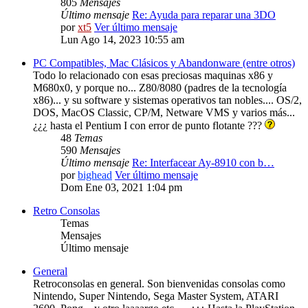
805
Mensajes
Último mensaje
Re: Ayuda para reparar una 3DO
por
xt5
Ver último mensaje
Lun Ago 14, 2023 10:55 am
PC Compatibles, Mac Clásicos y Abandonware (entre otros)
Todo lo relacionado con esas preciosas maquinas x86 y
M680x0, y porque no... Z80/8080 (padres de la tecnología
x86)... y su software y sistemas operativos tan nobles.... OS/2,
DOS, MacOS Classic, CP/M, Netware VMS y varios más...
¿¿¿ hasta el Pentium I con error de punto flotante ???
48
Temas
590
Mensajes
Último mensaje
Re: Interfacear Ay-8910 con b…
por
bighead
Ver último mensaje
Dom Ene 03, 2021 1:04 pm
Retro Consolas
Temas
Mensajes
Último mensaje
General
Retroconsolas en general. Son bienvenidas consolas como
Nintendo, Super Nintendo, Sega Master System, ATARI