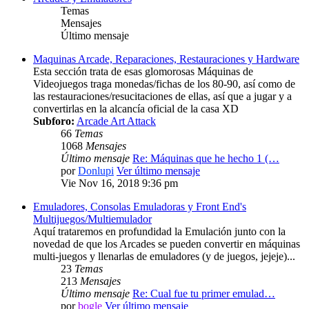
Temas
Mensajes
Último mensaje
Maquinas Arcade, Reparaciones, Restauraciones y Hardware
Esta sección trata de esas glomorosas Máquinas de
Videojuegos traga monedas/fichas de los 80-90, así como de
las restauraciones/resucitaciones de ellas, así que a jugar y a
convertirlas en la alcancía oficial de la casa XD
Subforo:
Arcade Art Attack
66
Temas
1068
Mensajes
Último mensaje
Re: Máquinas que he hecho 1 (…
por
Donlupi
Ver último mensaje
Vie Nov 16, 2018 9:36 pm
Emuladores, Consolas Emuladoras y Front End's
Multijuegos/Multiemulador
Aquí trataremos en profundidad la Emulación junto con la
novedad de que los Arcades se pueden convertir en máquinas
multi-juegos y llenarlas de emuladores (y de juegos, jejeje)...
23
Temas
213
Mensajes
Último mensaje
Re: Cual fue tu primer emulad…
por
bogle
Ver último mensaje