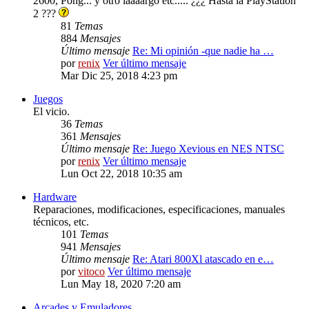
2600, Pong... y otro laaaargo etc..... ¿¿¿ Hasta la PlayStation
2 ???
81
Temas
884
Mensajes
Último mensaje
Re: Mi opinión -que nadie ha …
por
renix
Ver último mensaje
Mar Dic 25, 2018 4:23 pm
Juegos
El vicio.
36
Temas
361
Mensajes
Último mensaje
Re: Juego Xevious en NES NTSC
por
renix
Ver último mensaje
Lun Oct 22, 2018 10:35 am
Hardware
Reparaciones, modificaciones, especificaciones, manuales
técnicos, etc.
101
Temas
941
Mensajes
Último mensaje
Re: Atari 800Xl atascado en e…
por
vitoco
Ver último mensaje
Lun May 18, 2020 7:20 am
Arcades y Emuladores