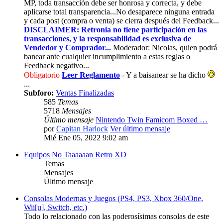
MP, toda transacción debe ser honrosa y correcta, y debe
aplicarse total transparencia...No desaparece ninguna entrada
y cada post (compra o venta) se cierra después del Feedback...
DISCLAIMER: Retronia no tiene participación en las
transacciones, y la responsabilidad es exclusiva de
Vendedor y Comprador...
Moderador: Nicolas, quien podrá
banear ante cualquier incumplimiento a estas reglas o
Feedback negativo...
Obligatorio
Leer Reglamento
- Y a baisanear se ha dicho
...
Subforo:
Ventas Finalizadas
585
Temas
5718
Mensajes
Último mensaje
Nintendo Twin Famicom Boxed …
por
Capitan Harlock
Ver último mensaje
Mié Ene 05, 2022 9:02 am
Equipos No Taaaaaan Retro XD
Temas
Mensajes
Último mensaje
Consolas Modernas y Juegos (PS4, PS3, Xbox 360/One,
Wii[u], Switch, etc.)
Todo lo relacionado con las poderosísimas consolas de este