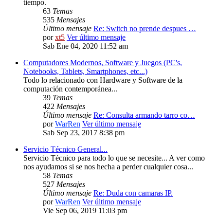
tiempo.
63
Temas
535
Mensajes
Último mensaje
Re: Switch no prende despues …
por
xt5
Ver último mensaje
Sab Ene 04, 2020 11:52 am
Computadores Modernos, Software y Juegos (PC's,
Notebooks, Tablets, Smartphones, etc...)
Todo lo relacionado con Hardware y Software de la
computación contemporánea...
39
Temas
422
Mensajes
Último mensaje
Re: Consulta armando tarro co…
por
WarRen
Ver último mensaje
Sab Sep 23, 2017 8:38 pm
Servicio Técnico General...
Servicio Técnico para todo lo que se necesite... A ver como
nos ayudamos si se nos hecha a perder cualquier cosa...
58
Temas
527
Mensajes
Último mensaje
Re: Duda con camaras IP.
por
WarRen
Ver último mensaje
Vie Sep 06, 2019 11:03 pm