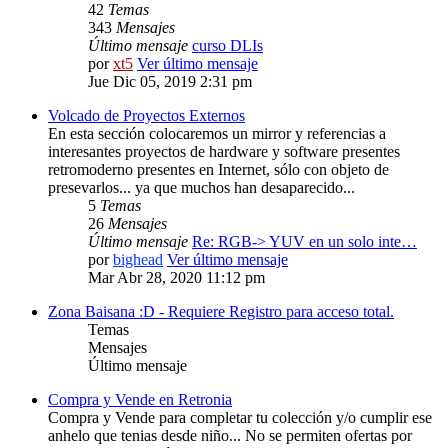
42
Temas
343
Mensajes
Último mensaje
curso DLIs
por
xt5
Ver último mensaje
Jue Dic 05, 2019 2:31 pm
Volcado de Proyectos Externos
En esta sección colocaremos un mirror y referencias a
interesantes proyectos de hardware y software presentes
retromoderno presentes en Internet, sólo con objeto de
presevarlos... ya que muchos han desaparecido...
5
Temas
26
Mensajes
Último mensaje
Re: RGB-> YUV en un solo inte…
por
bighead
Ver último mensaje
Mar Abr 28, 2020 11:12 pm
Zona Baisana :D - Requiere Registro para acceso total.
Temas
Mensajes
Último mensaje
Compra y Vende en Retronia
Compra y Vende para completar tu colección y/o cumplir ese
anhelo que tenias desde niño... No se permiten ofertas por