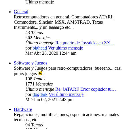
Último mensaje
General
Retrocomputadores en general. Computadores ATARI,
Commodore, Sinclair, MSX, AMSTRAD, Texas
Instruments... y un laaaargo etc...
43
Temas
562
Mensajes
Último mensaje
Re: puerto de Joysticks en ZX…
por
bighead
Ver último mensaje
Mar Abr 28, 2020 12:44 am
Software y Juegos
Software y Juegos para retro-computadores, bueeeno... casi
puros juegos
108
Temas
1771
Mensajes
Último mensaje
Re: [ATARI] Error copiador tu…
por
dogdark
Ver último mensaje
Mié Jun 02, 2021 2:48 pm
Hardware
Reparaciones, modificaciones, especificaciones, manuales
técnicos , etc.
94
Temas