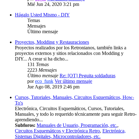
Mié Jun 24, 2020 3:21 pm
Hágalo Usted Mismo - DIY
Temas
Mensajes
Último mensaje
Proyectos, Modding y Restauraciones
Proyectos realizados por los Retronianos, también links a
proyectos externos y sitios relacionados con Modding y
DIY... A crear si ha dicho...
131
Temas
2223
Mensajes
Último mensaje
Re: [OT] Peguita soldaduras
por
eco_funk
Ver último mensaje
Jue Ago 08, 2019 2:46 pm
Cursos, Tutoriales, Manuales, Circuitos Esquemáticos, How-
To's
Electrónica, Circuitos Esquemáticos, Cursos, Tutoriales,
Manuales, y todo lo requerido técnicamente para seguir Retro-
aprendiendo...
Subforos:
Manuales de Usuario, Programación, etc.
,
Circuitos Esquemáticos y Electrónica Retro
,
Electrónica,
Sistemas Digitales, Microcontroladores, etc.