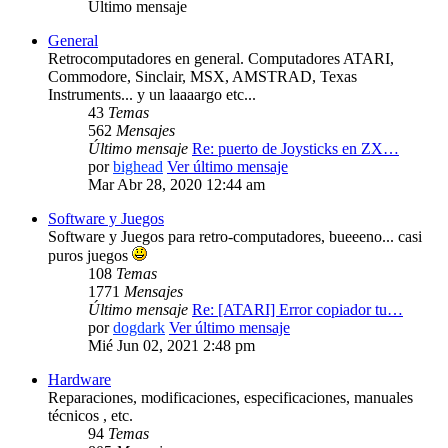
Último mensaje
General
Retrocomputadores en general. Computadores ATARI,
Commodore, Sinclair, MSX, AMSTRAD, Texas
Instruments... y un laaaargo etc...
43
Temas
562
Mensajes
Último mensaje
Re: puerto de Joysticks en ZX…
por
bighead
Ver último mensaje
Mar Abr 28, 2020 12:44 am
Software y Juegos
Software y Juegos para retro-computadores, bueeeno... casi
puros juegos
108
Temas
1771
Mensajes
Último mensaje
Re: [ATARI] Error copiador tu…
por
dogdark
Ver último mensaje
Mié Jun 02, 2021 2:48 pm
Hardware
Reparaciones, modificaciones, especificaciones, manuales
técnicos , etc.
94
Temas