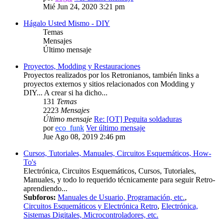
Mié Jun 24, 2020 3:21 pm
Hágalo Usted Mismo - DIY
Temas
Mensajes
Último mensaje
Proyectos, Modding y Restauraciones
Proyectos realizados por los Retronianos, también links a
proyectos externos y sitios relacionados con Modding y
DIY... A crear si ha dicho...
131
Temas
2223
Mensajes
Último mensaje
Re: [OT] Peguita soldaduras
por
eco_funk
Ver último mensaje
Jue Ago 08, 2019 2:46 pm
Cursos, Tutoriales, Manuales, Circuitos Esquemáticos, How-
To's
Electrónica, Circuitos Esquemáticos, Cursos, Tutoriales,
Manuales, y todo lo requerido técnicamente para seguir Retro-
aprendiendo...
Subforos:
Manuales de Usuario, Programación, etc.
,
Circuitos Esquemáticos y Electrónica Retro
,
Electrónica,
Sistemas Digitales, Microcontroladores, etc.