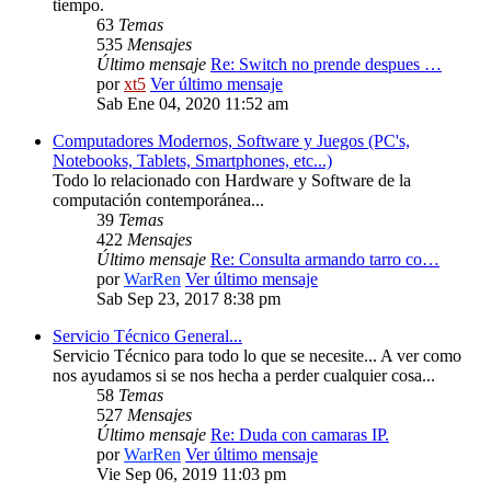
tiempo.
63
Temas
535
Mensajes
Último mensaje
Re: Switch no prende despues …
por
xt5
Ver último mensaje
Sab Ene 04, 2020 11:52 am
Computadores Modernos, Software y Juegos (PC's,
Notebooks, Tablets, Smartphones, etc...)
Todo lo relacionado con Hardware y Software de la
computación contemporánea...
39
Temas
422
Mensajes
Último mensaje
Re: Consulta armando tarro co…
por
WarRen
Ver último mensaje
Sab Sep 23, 2017 8:38 pm
Servicio Técnico General...
Servicio Técnico para todo lo que se necesite... A ver como
nos ayudamos si se nos hecha a perder cualquier cosa...
58
Temas
527
Mensajes
Último mensaje
Re: Duda con camaras IP.
por
WarRen
Ver último mensaje
Vie Sep 06, 2019 11:03 pm