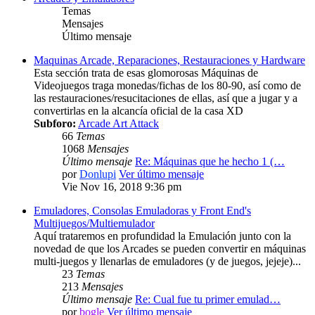
Temas
Mensajes
Último mensaje
Maquinas Arcade, Reparaciones, Restauraciones y Hardware
Esta sección trata de esas glomorosas Máquinas de
Videojuegos traga monedas/fichas de los 80-90, así como de
las restauraciones/resucitaciones de ellas, así que a jugar y a
convertirlas en la alcancía oficial de la casa XD
Subforo:
Arcade Art Attack
66
Temas
1068
Mensajes
Último mensaje
Re: Máquinas que he hecho 1 (…
por
Donlupi
Ver último mensaje
Vie Nov 16, 2018 9:36 pm
Emuladores, Consolas Emuladoras y Front End's
Multijuegos/Multiemulador
Aquí trataremos en profundidad la Emulación junto con la
novedad de que los Arcades se pueden convertir en máquinas
multi-juegos y llenarlas de emuladores (y de juegos, jejeje)...
23
Temas
213
Mensajes
Último mensaje
Re: Cual fue tu primer emulad…
por
bogle
Ver último mensaje