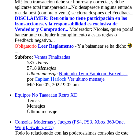
MP, toda transacción debe ser honrosa y correcta, y debe
aplicarse total transparencia...No desaparece ninguna entrada
y cada post (compra o venta) se cierra después del Feedback...
DISCLAIMER: Retronia no tiene participación en las
transacciones, y la responsabilidad es exclusiva de
Vendedor y Comprador...
Moderador: Nicolas, quien podrá
banear ante cualquier incumplimiento a estas reglas o
Feedback negativo...
Obligatorio
Leer Reglamento
- Y a baisanear se ha dicho
...
Subforo:
Ventas Finalizadas
585
Temas
5718
Mensajes
Último mensaje
Nintendo Twin Famicom Boxed …
por
Capitan Harlock
Ver último mensaje
Mié Ene 05, 2022 9:02 am
Equipos No Taaaaaan Retro XD
Temas
Mensajes
Último mensaje
Consolas Modernas y Juegos (PS4, PS3, Xbox 360/One,
Wii[u], Switch, etc.)
Todo lo relacionado con las poderosísimas consolas de este