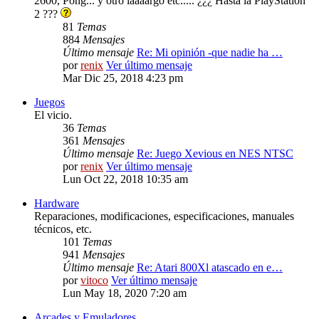
2600, Pong... y otro laaaargo etc..... ¿¿¿ Hasta la PlayStation
2 ???
81
Temas
884
Mensajes
Último mensaje
Re: Mi opinión -que nadie ha …
por
renix
Ver último mensaje
Mar Dic 25, 2018 4:23 pm
Juegos
El vicio.
36
Temas
361
Mensajes
Último mensaje
Re: Juego Xevious en NES NTSC
por
renix
Ver último mensaje
Lun Oct 22, 2018 10:35 am
Hardware
Reparaciones, modificaciones, especificaciones, manuales
técnicos, etc.
101
Temas
941
Mensajes
Último mensaje
Re: Atari 800Xl atascado en e…
por
vitoco
Ver último mensaje
Lun May 18, 2020 7:20 am
Arcades y Emuladores