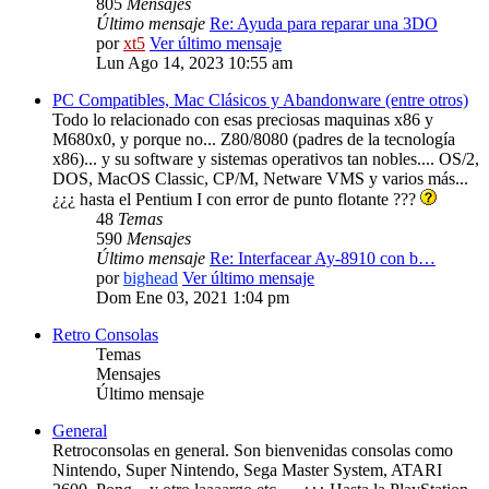
805
Mensajes
Último mensaje
Re: Ayuda para reparar una 3DO
por
xt5
Ver último mensaje
Lun Ago 14, 2023 10:55 am
PC Compatibles, Mac Clásicos y Abandonware (entre otros)
Todo lo relacionado con esas preciosas maquinas x86 y
M680x0, y porque no... Z80/8080 (padres de la tecnología
x86)... y su software y sistemas operativos tan nobles.... OS/2,
DOS, MacOS Classic, CP/M, Netware VMS y varios más...
¿¿¿ hasta el Pentium I con error de punto flotante ???
48
Temas
590
Mensajes
Último mensaje
Re: Interfacear Ay-8910 con b…
por
bighead
Ver último mensaje
Dom Ene 03, 2021 1:04 pm
Retro Consolas
Temas
Mensajes
Último mensaje
General
Retroconsolas en general. Son bienvenidas consolas como
Nintendo, Super Nintendo, Sega Master System, ATARI