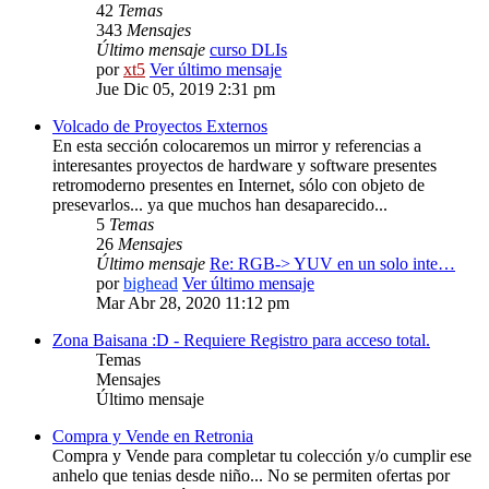
42
Temas
343
Mensajes
Último mensaje
curso DLIs
por
xt5
Ver último mensaje
Jue Dic 05, 2019 2:31 pm
Volcado de Proyectos Externos
En esta sección colocaremos un mirror y referencias a
interesantes proyectos de hardware y software presentes
retromoderno presentes en Internet, sólo con objeto de
presevarlos... ya que muchos han desaparecido...
5
Temas
26
Mensajes
Último mensaje
Re: RGB-> YUV en un solo inte…
por
bighead
Ver último mensaje
Mar Abr 28, 2020 11:12 pm
Zona Baisana :D - Requiere Registro para acceso total.
Temas
Mensajes
Último mensaje
Compra y Vende en Retronia
Compra y Vende para completar tu colección y/o cumplir ese
anhelo que tenias desde niño... No se permiten ofertas por