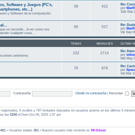
, Software y Juegos (PC's,
Re: Cons
39
422
por
WarR
artphones, etc...)
Sab Sep 2
ware y Software de la computación
l...
Re: Duda
58
527
por
WarR
 que se necesite... A ver como nos
Vie Sep 0
erder cualquier cosa...
TEMAS
MENSAJES
ÚLTIMO 
Re: Dato
232
2714
por
seba
ecciones anteriores.
Mié May 0
Re: Cach
78
876
por
Spac
Vie Mar 1
Contraseña:
Olvidé mi contraseña
|
Recordar
registrados, 0 ocultos y 787 invitados (basados en usuarios activos en los últimos 5 minuto
dos fue
5290
el Dom Oct 05, 2025 1:07 am
2401
• Usuarios totales
361
• Nuestro usuario más reciente es
X9-Ghost