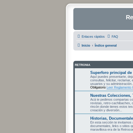
Re
Enlaces rápidos
FAQ
Inicio
Índice general
RETRONIA
Superforo principal de
Aquí puedes presentarte, deja
consultas, felicitar, reclamar, 
usuarios y su administración..
Obligatorio
Leer Reglamento 
Nuestras Colecciones, 
Acá te pedimos compartas con
revistas, retro-cachibaches, 
rincón donde tienes estos teso
creación y diversión...
Historias, Documentale
En esta sección te invitamos a
documentales, links o sitios 
maravillosa era de la Retroc