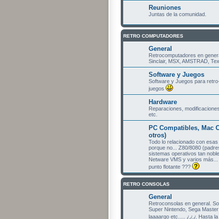
Reuniones
Juntas de la comunidad.
RETRO COMPUTADORES
General
Retrocomputadores en gener
Sinclair, MSX, AMSTRAD, Texa
Software y Juegos
Software y Juegos para retro
juegos
Hardware
Reparaciones, modificaciones
etc.
PC Compatibles, Mac C
otros)
Todo lo relacionado con esa
porque no... Z80/8080 (padres
sistemas operativos tan nobl
Netware VMS y varios más... 
punto flotante ???
RETRO CONSOLAS
General
Retroconsolas en general. S
Super Nintendo, Sega Master 
laaaargo etc..... ¿¿¿ Hasta l