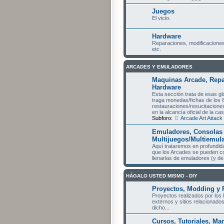
Juegos
El vicio.
Hardware
Reparaciones, modificaciones
etc.
ARCADES Y EMULADORES
Maquinas Arcade, Repa
Hardware
Esta sección trata de esas 
traga monedas/fichas de los 
restauraciones/resucitaciones 
en la alcancía oficial de la c
Subforo:
Arcade Art Attack
Emuladores, Consolas 
Multijuegos/Multiemul
Aquí trataremos en profundid
que los Arcades se pueden co
llenarlas de emuladores (y de j
HÁGALO USTED MISMO - DIY
Proyectos, Modding y 
Proyectos realizados por los 
externos y sitios relacionados
dicho...
Cursos, Tutoriales, Ma