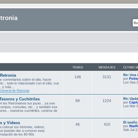
tronia
TEMAS
MENSAJES
ÚLTIMO 
 Retronia
Re: Una 
146
3131
por
Polte
r comentarios sobre el sitio, hacer
Lun Sep 2
etc... todo lo relacionado con el sitio, sus
. y más...
General de Retronia
Tesoros y Cuchitriles
Re: Upda
68
1224
por
Capit
 los Retronianos tus joyas... ya sea
Lun Mar 0
compus, consolas, etc... y también ese
ros... nuestros cuchitriles, centros de
s y Videos
El sueño
46
410
por
WarR
 colocar tus historias, videos,
Sab Jul 1
que puedan dar a conocer esta
omutación de los 80-90s