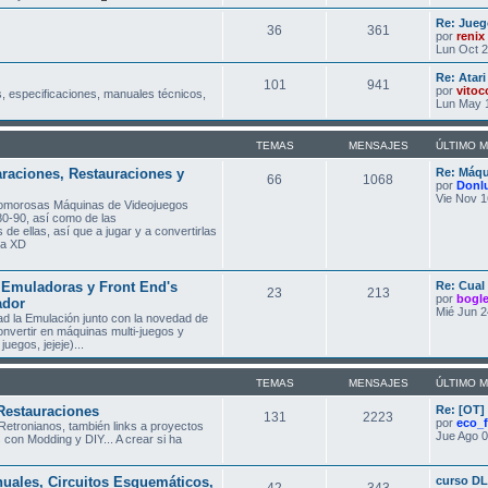
Re: Jueg
36
361
por
renix
Lun Oct 2
Re: Atar
101
941
por
vitoc
, especificaciones, manuales técnicos,
Lun May 
TEMAS
MENSAJES
ÚLTIMO 
raciones, Restauraciones y
Re: Máqu
66
1068
por
Donl
Vie Nov 1
glomorosas Máquinas de Videojuegos
80-90, así como de las
de ellas, así que a jugar y a convertirlas
asa XD
Emuladoras y Front End's
Re: Cual
23
213
por
bogl
ador
Mié Jun 2
ad la Emulación junto con la novedad de
nvertir en máquinas multi-juegos y
uegos, jejeje)...
TEMAS
MENSAJES
ÚLTIMO 
Restauraciones
Re: [OT]
131
2223
por
eco_
Retronianos, también links a proyectos
Jue Ago 0
 con Modding y DIY... A crear si ha
nuales, Circuitos Esquemáticos,
curso DL
42
343