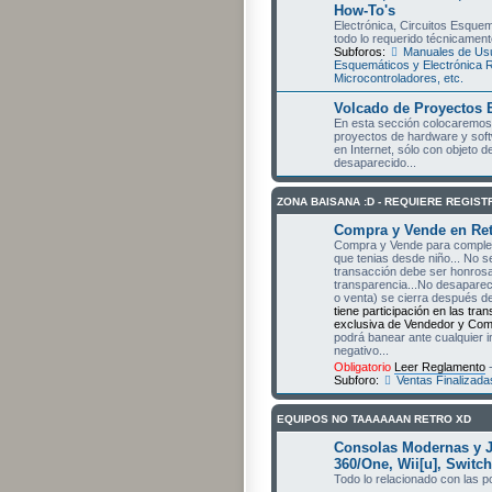
How-To's
Electrónica, Circuitos Esquem
todo lo requerido técnicament
Subforos:
Manuales de Usu
Esquemáticos y Electrónica 
Microcontroladores, etc.
Volcado de Proyectos 
En esta sección colocaremos 
proyectos de hardware y sof
en Internet, sólo con objeto 
desaparecido...
ZONA BAISANA :D - REQUIERE REGIS
Compra y Vende en Ret
Compra y Vende para completa
que tenias desde niño... No s
transacción debe ser honrosa 
transparencia...No desapare
o venta) se cierra después d
tiene participación en las tra
exclusiva de Vendedor y Comp
podrá banear ante cualquier 
negativo...
Obligatorio
Leer Reglamento
-
Subforo:
Ventas Finalizada
EQUIPOS NO TAAAAAAN RETRO XD
Consolas Modernas y 
360/One, Wii[u], Switch,
Todo lo relacionado con las 