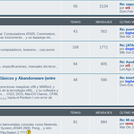
Re: saqu
56
2134
por
xt5
Dom Feb 
TEMAS
MENSAJES
ÚLTIMO 
Re: puer
43
562
por
bigh
al. Computadores ATARI, Commodore,
Mar Abr 2
s Instruments... y un laaaargo etc...
Re: [ATA
108
1771
por
dogd
-computadores, bueeeno... casi puros
Mié Jun 0
Re: Ayud
94
805
por
xt5
, especificaciones, manuales técnicos ,
Lun Ago 1
lásicos y Abandonware (entre
Re: Inte
48
590
por
bigh
Dom Ene 
s preciosas maquinas x86 y M680x0, y
 de la tecnología x86)... y su software y
es.... OS/2, DOS, MacOS Classic, CP/M,
¿¿¿ hasta el Pentium I con error de
TEMAS
MENSAJES
ÚLTIMO 
Re: Mi o
81
884
por
renix
on bienvenidas consolas como Nintendo,
Mar Dic 2
System, ATARI 2600, Pong... y otro
a PlayStation 2 ???