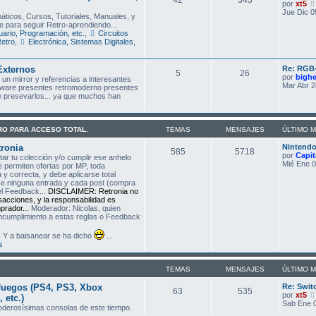
por
xt5
Jue Dic 0
áticos, Cursos, Tutoriales, Manuales, y
e para seguir Retro-aprendiendo...
ario, Programación, etc.
,
Circuitos
Retro
,
Electrónica, Sistemas Digitales,
Externos
Re: RGB-
5
26
por
bigh
un mirror y referencias a interesantes
Mar Abr 2
tware presentes retromoderno presentes
de presevarlos... ya que muchos han
TRO PARA ACCESO TOTAL.
TEMAS
MENSAJES
ÚLTIMO 
ronia
Nintend
585
5718
por
Capit
r tu colección y/o cumplir ese anhelo
Mié Ene 0
e permiten ofertas por MP, toda
y correcta, y debe aplicarse total
ce ninguna entrada y cada post (compra
el Feedback...
DISCLAIMER: Retronia no
nsacciones, y la responsabilidad es
rador...
Moderador: Nicolas, quien
incumplimiento a estas reglas o Feedback
 Y a baisanear se ha dicho
...
s
TEMAS
MENSAJES
ÚLTIMO 
Juegos (PS4, PS3, Xbox
Re: Swit
63
535
por
xt5
 etc.)
Sab Ene 0
poderosísimas consolas de este tiempo.