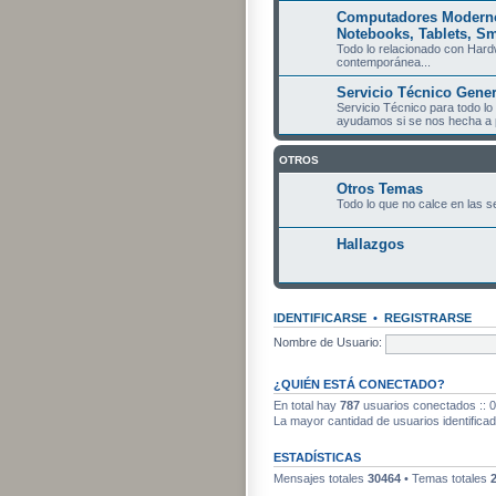
Computadores Modernos
Notebooks, Tablets, Sm
Todo lo relacionado con Hard
contemporánea...
Servicio Técnico Genera
Servicio Técnico para todo lo
ayudamos si se nos hecha a p
OTROS
Otros Temas
Todo lo que no calce en las s
Hallazgos
IDENTIFICARSE
•
REGISTRARSE
Nombre de Usuario:
¿QUIÉN ESTÁ CONECTADO?
En total hay
787
usuarios conectados :: 0 
La mayor cantidad de usuarios identifica
ESTADÍSTICAS
Mensajes totales
30464
• Temas totales