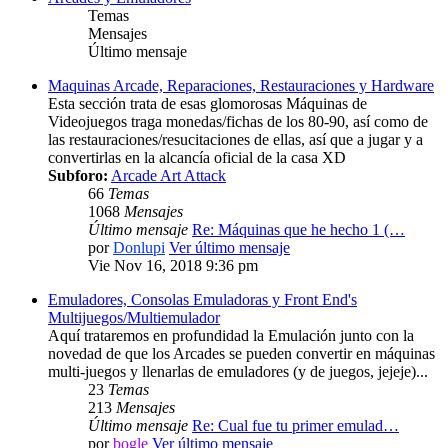
Temas
Mensajes
Último mensaje
Maquinas Arcade, Reparaciones, Restauraciones y Hardware
Esta sección trata de esas glomorosas Máquinas de
Videojuegos traga monedas/fichas de los 80-90, así como de
las restauraciones/resucitaciones de ellas, así que a jugar y a
convertirlas en la alcancía oficial de la casa XD
Subforo:
Arcade Art Attack
66
Temas
1068
Mensajes
Último mensaje
Re: Máquinas que he hecho 1 (…
por
Donlupi
Ver último mensaje
Vie Nov 16, 2018 9:36 pm
Emuladores, Consolas Emuladoras y Front End's
Multijuegos/Multiemulador
Aquí trataremos en profundidad la Emulación junto con la
novedad de que los Arcades se pueden convertir en máquinas
multi-juegos y llenarlas de emuladores (y de juegos, jejeje)...
23
Temas
213
Mensajes
Último mensaje
Re: Cual fue tu primer emulad…
por
bogle
Ver último mensaje