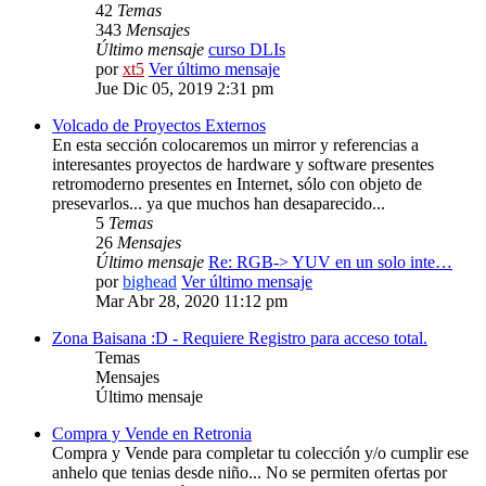
42
Temas
343
Mensajes
Último mensaje
curso DLIs
por
xt5
Ver último mensaje
Jue Dic 05, 2019 2:31 pm
Volcado de Proyectos Externos
En esta sección colocaremos un mirror y referencias a
interesantes proyectos de hardware y software presentes
retromoderno presentes en Internet, sólo con objeto de
presevarlos... ya que muchos han desaparecido...
5
Temas
26
Mensajes
Último mensaje
Re: RGB-> YUV en un solo inte…
por
bighead
Ver último mensaje
Mar Abr 28, 2020 11:12 pm
Zona Baisana :D - Requiere Registro para acceso total.
Temas
Mensajes
Último mensaje
Compra y Vende en Retronia
Compra y Vende para completar tu colección y/o cumplir ese
anhelo que tenias desde niño... No se permiten ofertas por