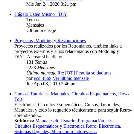
Mié Jun 24, 2020 3:21 pm
Hágalo Usted Mismo - DIY
Temas
Mensajes
Último mensaje
Proyectos, Modding y Restauraciones
Proyectos realizados por los Retronianos, también links a
proyectos externos y sitios relacionados con Modding y
DIY... A crear si ha dicho...
131
Temas
2223
Mensajes
Último mensaje
Re: [OT] Peguita soldaduras
por
eco_funk
Ver último mensaje
Jue Ago 08, 2019 2:46 pm
Cursos, Tutoriales, Manuales, Circuitos Esquemáticos, How-
To's
Electrónica, Circuitos Esquemáticos, Cursos, Tutoriales,
Manuales, y todo lo requerido técnicamente para seguir Retro-
aprendiendo...
Subforos:
Manuales de Usuario, Programación, etc.
,
Circuitos Esquemáticos y Electrónica Retro
,
Electrónica,
Sistemas Digitales, Microcontroladores, etc.