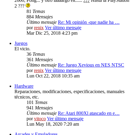
2600, Pong... y otro laaaargo etc..... ¿¿¿ Hasta la PlayStation
2 ???
81
Temas
884
Mensajes
Último mensaje
Re: Mi opinión -que nadie ha …
por
renix
Ver último mensaje
Mar Dic 25, 2018 4:23 pm
Juegos
El vicio.
36
Temas
361
Mensajes
Último mensaje
Re: Juego Xevious en NES NTSC
por
renix
Ver último mensaje
Lun Oct 22, 2018 10:35 am
Hardware
Reparaciones, modificaciones, especificaciones, manuales
técnicos, etc.
101
Temas
941
Mensajes
Último mensaje
Re: Atari 800Xl atascado en e…
por
vitoco
Ver último mensaje
Lun May 18, 2020 7:20 am
Arcades y Emuladores