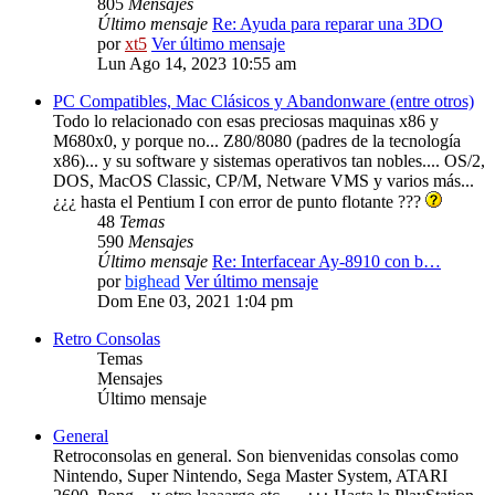
805
Mensajes
Último mensaje
Re: Ayuda para reparar una 3DO
por
xt5
Ver último mensaje
Lun Ago 14, 2023 10:55 am
PC Compatibles, Mac Clásicos y Abandonware (entre otros)
Todo lo relacionado con esas preciosas maquinas x86 y
M680x0, y porque no... Z80/8080 (padres de la tecnología
x86)... y su software y sistemas operativos tan nobles.... OS/2,
DOS, MacOS Classic, CP/M, Netware VMS y varios más...
¿¿¿ hasta el Pentium I con error de punto flotante ???
48
Temas
590
Mensajes
Último mensaje
Re: Interfacear Ay-8910 con b…
por
bighead
Ver último mensaje
Dom Ene 03, 2021 1:04 pm
Retro Consolas
Temas
Mensajes
Último mensaje
General
Retroconsolas en general. Son bienvenidas consolas como
Nintendo, Super Nintendo, Sega Master System, ATARI