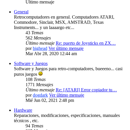
Último mensaje
General
Retrocomputadores en general. Computadores ATARI,
Commodore, Sinclair, MSX, AMSTRAD, Texas
Instruments... y un laaaargo etc...
43
Temas
562
Mensajes
Último mensaje
Re: puerto de Joysticks en ZX…
por
bighead
Ver último mensaje
Mar Abr 28, 2020 12:44 am
Software y Juegos
Software y Juegos para retro-computadores, bueeeno... casi
puros juegos
108
Temas
1771
Mensajes
Último mensaje
Re: [ATARI] Error copiador tu…
por
dogdark
Ver último mensaje
Mié Jun 02, 2021 2:48 pm
Hardware
Reparaciones, modificaciones, especificaciones, manuales
técnicos , etc.
94
Temas