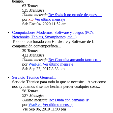
tiempo.
63
Temas
535
Mensajes
Último mensaje
Re: Switch no prende despues …
por
xt5
Ver último mensaje
Sab Ene 04, 2020 11:52 am
Computadores Modernos, Software y Juegos (PC's,
Notebooks, Tablets, Smartphones, etc...)
Todo lo relacionado con Hardware y Software de la
computación contemporánea...
39
Temas
422
Mensajes
Último mensaje
Re: Consulta armando tarro co…
por
WarRen
Ver último mensaje
Sab Sep 23, 2017 8:38 pm
Servicio Técnico General...
Servicio Técnico para todo lo que se necesite... A ver como
nos ayudamos si se nos hecha a perder cualquier cosa...
58
Temas
527
Mensajes
Último mensaje
Re: Duda con camaras IP.
por
WarRen
Ver último mensaje
Vie Sep 06, 2019 11:03 pm