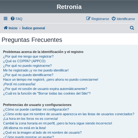
Retronia
FAQ
Registrarse
Identificarse
B
Inicio
Índice general
u
Preguntas Frecuentes
s
c
Problemas acerca de la identificación y el registro
¿Por qué me tengo que registrar?
a
¿Qué es COPPA? (APPCO)
r
¿Por qué no puedo registrarme?
Me he registrado ¡y no me puedo identificar!
¿Por qué no puedo identificarme?
Hace un tiempo me registré, ¡pero ahora no puedo conectarme!
¡Perdí mi contraseña!
¿Por qué mi sesión de usuario expira automáticamente?
¿Cuál es la función de "Borrar todas las cookies del Sitio"?
Preferencias de usuario y configuraciones
¿Cómo se puede cambiar mi configuración?
¿Cómo evito que mi nombre de usuario aparezca en las listas de usuarios conectados?
¡La hora en los foros no es correcta!
Cambié la zona horaria en mi perfil, ¡pero la hora sigue siendo incorrecto!
¡Mi idioma no está en la lista!
¿Qué es la imagen al lado de mi nombre de usuario?
¿Cómo puedo mostrar un avatar?