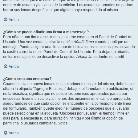
administración quién lo editó, aunque la mayoría de las veces el editor deja su
nombre de usuario y la causa de la edición. Los usuarios normales no podrán
borrar sus temas después de que alguien haya respondido al mismo.
Arriba
¿Cómo se puede añadir una firma a mi mensaje?
Para añadir una firma a sus mensajes debe crearla en el Panel de Control de
Usuario. Una vez creada, active la opción
Añadir firma
cuando publique un
mensaje. Puede asignar una firma por defecto a todos sus mensajes activando
la casilla correcta en su Panel de Control de Usuario. Para dejar de añadirla
en los mensajes, debe desactivar la opción
Añadir firma
dentro del perfil.
Arriba
¿Cómo creo una encuesta?
Cuando inicia un nuevo tema o edita el primer mensaje del mismo, debe hacer
clic en la etiqueta "Agregar Encuesta" debajo del formulario de publicación; si
no la visualiza, significa que no posee los permisos apropiados para crear
encuestas. Inserte un título y al menos dos opciones en el campo apropiado,
asegurándose de que cada opción se encuentre en la correspondiente línea
del formulario. También puede elegir el número de opciones que el usuario
puede seleccionar en la etiqueta "Opciones por usuario", el tiempo límite en
días para la encuesta (0 para duración infinita) y por último la opción de
permitir a lo usuarios cambiar su votos.
Arriba