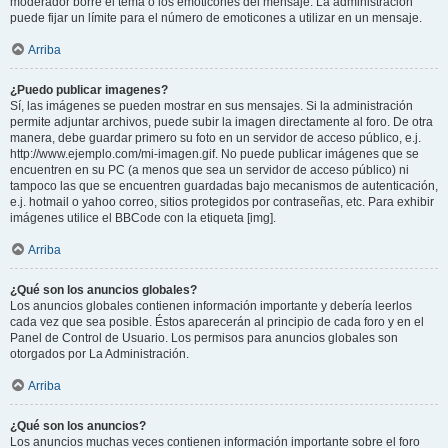
moderador borre el tema o los emoticones del mensaje. La administración
puede fijar un límite para el número de emoticones a utilizar en un mensaje.
Arriba
¿Puedo publicar imagenes?
Sí, las imágenes se pueden mostrar en sus mensajes. Si la administración
permite adjuntar archivos, puede subir la imagen directamente al foro. De otra
manera, debe guardar primero su foto en un servidor de acceso público, e.j.
http://www.ejemplo.com/mi-imagen.gif. No puede publicar imágenes que se
encuentren en su PC (a menos que sea un servidor de acceso público) ni
tampoco las que se encuentren guardadas bajo mecanismos de autenticación,
e.j. hotmail o yahoo correo, sitios protegidos por contraseñas, etc. Para exhibir
imágenes utilice el BBCode con la etiqueta [img].
Arriba
¿Qué son los anuncios globales?
Los anuncios globales contienen información importante y debería leerlos
cada vez que sea posible. Éstos aparecerán al principio de cada foro y en el
Panel de Control de Usuario. Los permisos para anuncios globales son
otorgados por La Administración.
Arriba
¿Qué son los anuncios?
Los anuncios muchas veces contienen información importante sobre el foro