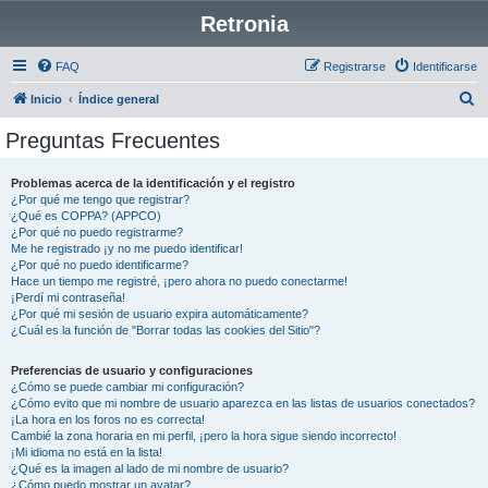
Retronia
FAQ
Registrarse
Identificarse
B
Inicio
Índice general
u
Preguntas Frecuentes
s
c
Problemas acerca de la identificación y el registro
¿Por qué me tengo que registrar?
a
¿Qué es COPPA? (APPCO)
r
¿Por qué no puedo registrarme?
Me he registrado ¡y no me puedo identificar!
¿Por qué no puedo identificarme?
Hace un tiempo me registré, ¡pero ahora no puedo conectarme!
¡Perdí mi contraseña!
¿Por qué mi sesión de usuario expira automáticamente?
¿Cuál es la función de "Borrar todas las cookies del Sitio"?
Preferencias de usuario y configuraciones
¿Cómo se puede cambiar mi configuración?
¿Cómo evito que mi nombre de usuario aparezca en las listas de usuarios conectados?
¡La hora en los foros no es correcta!
Cambié la zona horaria en mi perfil, ¡pero la hora sigue siendo incorrecto!
¡Mi idioma no está en la lista!
¿Qué es la imagen al lado de mi nombre de usuario?
¿Cómo puedo mostrar un avatar?