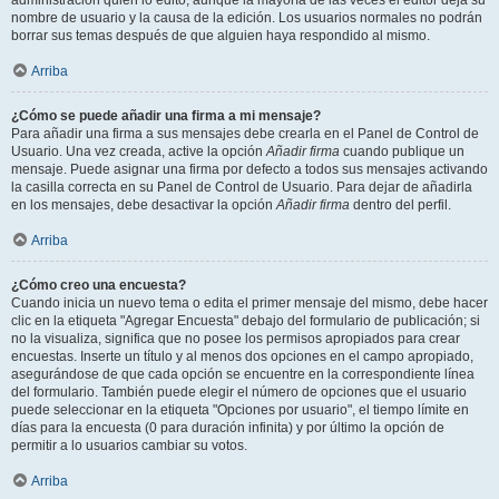
administración quién lo editó, aunque la mayoría de las veces el editor deja su
nombre de usuario y la causa de la edición. Los usuarios normales no podrán
borrar sus temas después de que alguien haya respondido al mismo.
Arriba
¿Cómo se puede añadir una firma a mi mensaje?
Para añadir una firma a sus mensajes debe crearla en el Panel de Control de
Usuario. Una vez creada, active la opción
Añadir firma
cuando publique un
mensaje. Puede asignar una firma por defecto a todos sus mensajes activando
la casilla correcta en su Panel de Control de Usuario. Para dejar de añadirla
en los mensajes, debe desactivar la opción
Añadir firma
dentro del perfil.
Arriba
¿Cómo creo una encuesta?
Cuando inicia un nuevo tema o edita el primer mensaje del mismo, debe hacer
clic en la etiqueta "Agregar Encuesta" debajo del formulario de publicación; si
no la visualiza, significa que no posee los permisos apropiados para crear
encuestas. Inserte un título y al menos dos opciones en el campo apropiado,
asegurándose de que cada opción se encuentre en la correspondiente línea
del formulario. También puede elegir el número de opciones que el usuario
puede seleccionar en la etiqueta "Opciones por usuario", el tiempo límite en
días para la encuesta (0 para duración infinita) y por último la opción de
permitir a lo usuarios cambiar su votos.
Arriba