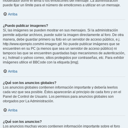
moderador borre el tema o los emoticones del mensaje. La administración
puede fijar un límite para el número de emoticones a utilizar en un mensaje.
Arriba
¿Puedo publicar imagenes?
Sí, las imágenes se pueden mostrar en sus mensajes. Si la administración
permite adjuntar archivos, puede subir la imagen directamente al foro. De otra
manera, debe guardar primero su foto en un servidor de acceso público, e.j.
http://www.ejemplo.com/mi-imagen.gif. No puede publicar imágenes que se
encuentren en su PC (a menos que sea un servidor de acceso público) ni
tampoco las que se encuentren guardadas bajo mecanismos de autenticación,
e.j. hotmail o yahoo correo, sitios protegidos por contraseñas, etc. Para exhibir
imágenes utilice el BBCode con la etiqueta [img].
Arriba
¿Qué son los anuncios globales?
Los anuncios globales contienen información importante y debería leerlos
cada vez que sea posible. Éstos aparecerán al principio de cada foro y en el
Panel de Control de Usuario. Los permisos para anuncios globales son
otorgados por La Administración.
Arriba
¿Qué son los anuncios?
Los anuncios muchas veces contienen información importante sobre el foro