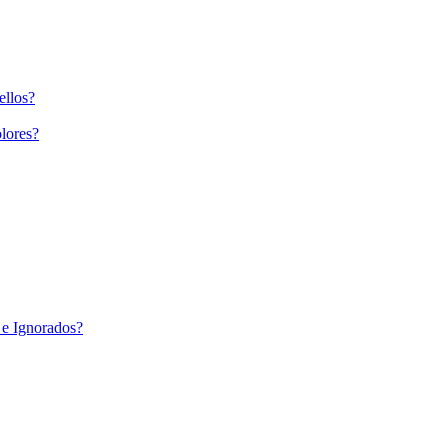
ellos?
lores?
 e Ignorados?