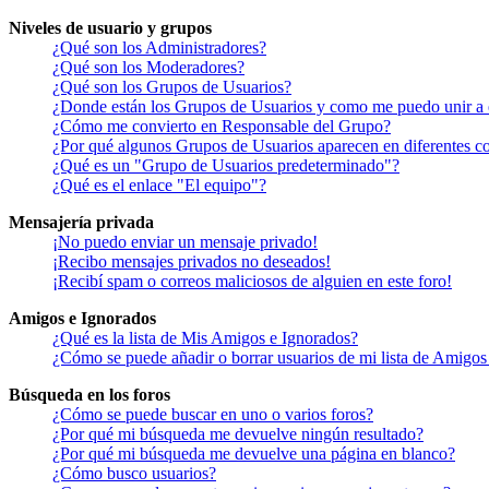
Niveles de usuario y grupos
¿Qué son los Administradores?
¿Qué son los Moderadores?
¿Qué son los Grupos de Usuarios?
¿Donde están los Grupos de Usuarios y como me puedo unir a 
¿Cómo me convierto en Responsable del Grupo?
¿Por qué algunos Grupos de Usuarios aparecen en diferentes co
¿Qué es un "Grupo de Usuarios predeterminado"?
¿Qué es el enlace "El equipo"?
Mensajería privada
¡No puedo enviar un mensaje privado!
¡Recibo mensajes privados no deseados!
¡Recibí spam o correos maliciosos de alguien en este foro!
Amigos e Ignorados
¿Qué es la lista de Mis Amigos e Ignorados?
¿Cómo se puede añadir o borrar usuarios de mi lista de Amigos
Búsqueda en los foros
¿Cómo se puede buscar en uno o varios foros?
¿Por qué mi búsqueda me devuelve ningún resultado?
¿Por qué mi búsqueda me devuelve una página en blanco?
¿Cómo busco usuarios?